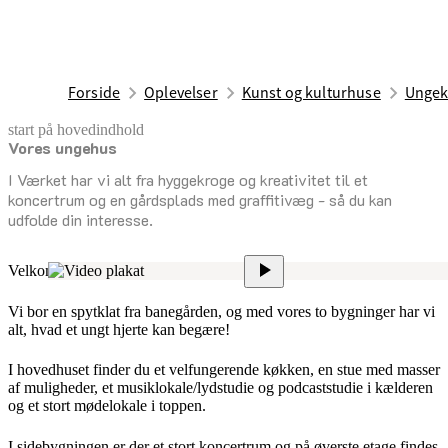
Forside
Oplevelser
Kunst og kulturhuse
Ungek
start på hovedindhold
Vores ungehus
senest opdateret 2. april 2025
I Værket har vi alt fra hyggekroge og kreativitet til et
koncertrum og en gårdsplads med graffitivæg - så du kan
udfolde din interesse.
Velkommen til Værket!
Vi bor en spytklat fra banegården, og med vores to bygninger har vi
alt, hvad et ungt hjerte kan begære!
I hovedhuset finder du et velfungerende køkken, en stue med masser
af muligheder, et musiklokale/lydstudie og podcaststudie i kælderen
og et stort mødelokale i toppen.
I sidebygningen er der et stort koncertrum og på øverste etage findes