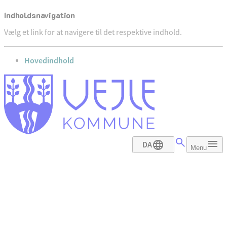
Indholdsnavigation
Vælg et link for at navigere til det respektive indhold.
gå til
Hovedindhold
DA
Menu