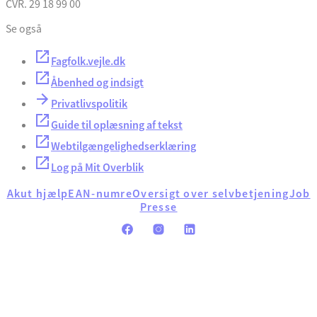
CVR. 29 18 99 00
Se også
Fagfolk.vejle.dk
Åbenhed og indsigt
Privatlivspolitik
Guide til oplæsning af tekst
Webtilgængelighedserklæring
Log på Mit Overblik
Akut hjælp
EAN-numre
Oversigt over selvbetjening
Job
Presse