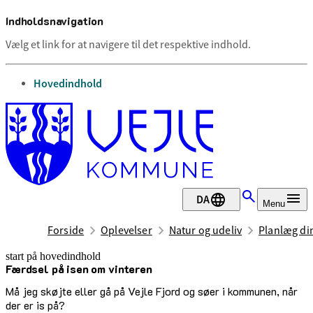
Indholdsnavigation
Vælg et link for at navigere til det respektive indhold.
gå til
Hovedindhold
DA
Menu
Forside
Oplevelser
Natur og udeliv
Planlæg di
start på hovedindhold
Færdsel på isen om vinteren
senest opdateret 21. februar 2026
Må jeg skøjte eller gå på Vejle Fjord og søer i kommunen, når
der er is på?