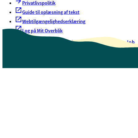
Privatlivspolitik
Guide til oplæsning af tekst
Webtilgængelighedserklæring
Log på Mit Overblik
Akut hjælp
EAN-numre
Oversigt over selvbetjening
Job
Presse