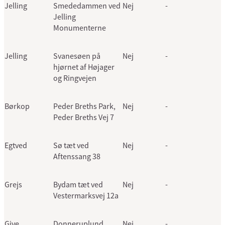
Jelling
Smededammen ved
Nej
-
Jelling
Monumenterne
Jelling
Svanesøen på
Nej
-
hjørnet af Højager
og Ringvejen
Børkop
Peder Breths Park,
Nej
-
Peder Breths Vej 7
Egtved
Sø tæt ved
Nej
-
Aftenssang 38
Grejs
Bydam tæt ved
Nej
-
Vestermarksvej 12a
Give
Donneruplund
Nej
-