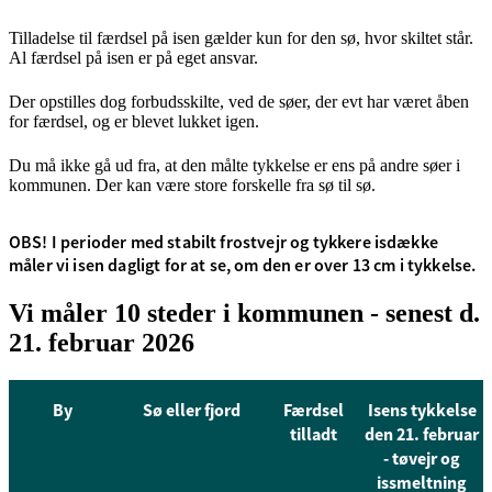
Tilladelse til færdsel på isen gælder kun for den sø, hvor skiltet står.
Al færdsel på isen er på eget ansvar.
Der opstilles dog forbudsskilte, ved de søer, der evt har været åben
for færdsel, og er blevet lukket igen.
Du må ikke gå ud fra, at den målte tykkelse er ens på andre søer i
kommunen. Der kan være store forskelle fra sø til sø.
OBS! I perioder med stabilt frostvejr og tykkere isdække
måler vi isen dagligt for at se, om den er over 13 cm i tykkelse.
Vi måler 10 steder i kommunen - senest d.
21. februar 2026
By
Sø eller fjord
Færdsel
Isens tykkelse
tilladt
den 21. februar
- tøvejr og
issmeltning