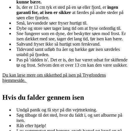
kunne bære.
Is, der er 13 cm tyk et sted på en sø eller fjord, er
ingen
garanti for, at isen er sikker
at færdes på andre steder på
søen eller fjorden.
Små, lavvandede søer fryser hurtigt til.
Dybe og store søer tager lang tid om at fryse ordentlig til.
Sne fungerer som en dyne, der beskytter søen mod frost. Er
isen dækket med sne, tager det lang tid, før isen kan bære.
Saltvand fryser ikke så hurtigt som ferskvand.
Tidevand samt udløb fra åer og bække gør isen særdeles
ustabil på fjorden.
Pas på 'rådden is'. Det er is, der har været udsat for skiftende
tø og frost. Selvom den er over 13 cm kan den være usikker.
Du kan læse mere om sikkerhed på isen på Trygfondens
hjemmeside.
Hvis du falder gennem isen
Undgå panik og få styr på din vejrtrækning.
Søg tilbage til det sted, hvor du faldt i, og sæt albuerne på
isen.
Råb efter hjælp!
Lav svømmetag med benene, spark bagud og kravl op på