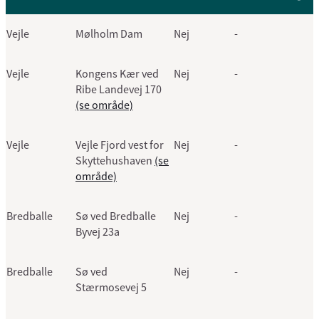
Vejle
Mølholm Dam
Nej
-
Vejle
Kongens Kær ved
Nej
-
Ribe Landevej 170
(se område)
Vejle
Vejle Fjord vest for
Nej
-
Skyttehushaven
(se
område)
Bredballe
Sø ved Bredballe
Nej
-
Byvej 23a
Bredballe
Sø ved
Nej
-
Stærmosevej 5