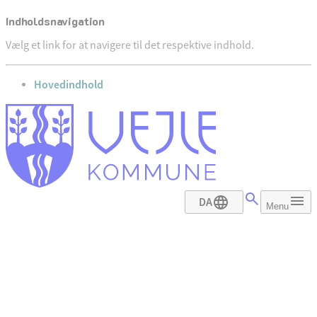
Indholdsnavigation
Vælg et link for at navigere til det respektive indhold.
gå til
Hovedindhold
DA
Menu