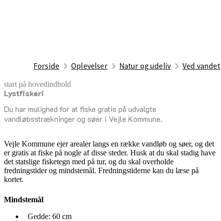
Forside
Oplevelser
Natur og udeliv
Ved vandet
start på hovedindhold
Lystfiskeri
senest opdateret 22. april 2025
Du har mulighed for at fiske gratis på udvalgte
vandløbsstrækninger og søer i Vejle Kommune.
Vejle Kommune ejer arealer langs en række vandløb og søer, og det
er gratis at fiske på nogle af disse steder. Husk at du skal stadig have
det statslige fisketegn med på tur, og du skal overholde
fredningstider og mindstemål. Fredningstiderne kan du læse på
kortet.
Mindstemål
Gedde: 60 cm