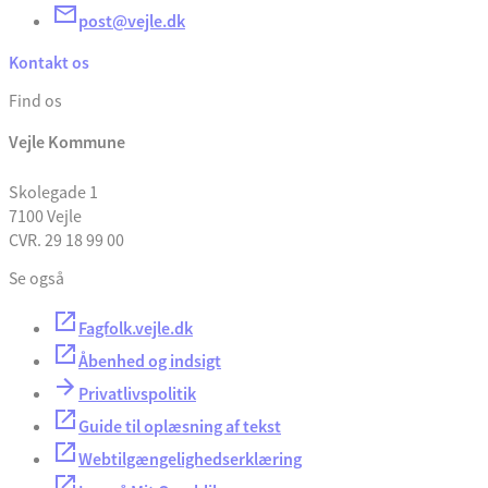
post@vejle.dk
Kontakt os
Find os
Vejle Kommune
Skolegade 1
7100 Vejle
CVR. 29 18 99 00
Se også
Fagfolk.vejle.dk
Åbenhed og indsigt
Privatlivspolitik
Guide til oplæsning af tekst
Webtilgængelighedserklæring