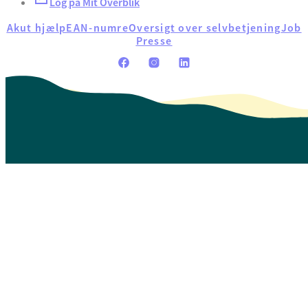
Log på Mit Overblik
Akut hjælp
EAN-numre
Oversigt over selvbetjening
Job
Presse