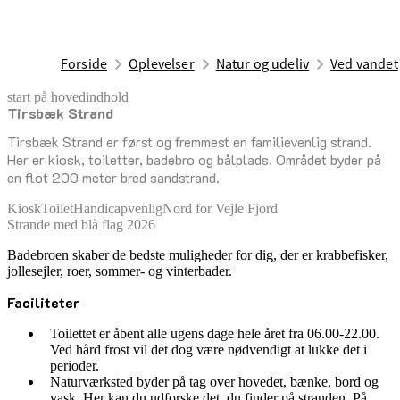
Forside
Oplevelser
Natur og udeliv
Ved vandet
start på hovedindhold
Tirsbæk Strand
senest opdateret 17. februar 2026
Tirsbæk Strand er først og fremmest en familievenlig strand.
Her er kiosk, toiletter, badebro og bålplads. Området byder på
en flot 200 meter bred sandstrand.
Kiosk
Toilet
Handicapvenlig
Nord for Vejle Fjord
Strande med blå flag 2026
Badebroen skaber de bedste muligheder for dig, der er krabbefisker,
jollesejler, roer, sommer- og vinterbader.
Faciliteter
Toilettet er åbent alle ugens dage hele året fra 06.00-22.00.
Ved hård frost vil det dog være nødvendigt at lukke det i
perioder.
Naturværksted byder på tag over hovedet, bænke, bord og
vask. Her kan du udforske det, du finder på stranden. På