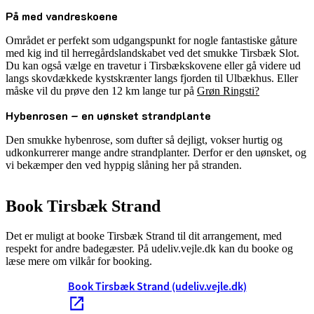
På med vandreskoene
Området er perfekt som udgangspunkt for nogle fantastiske gåture
med kig ind til herregårdslandskabet ved det smukke Tirsbæk Slot.
Du kan også vælge en travetur i Tirsbækskovene eller gå videre ud
langs skovdækkede kystskrænter langs fjorden til Ulbækhus. Eller
måske vil du prøve den 12 km lange tur på
Grøn Ringsti?
Hybenrosen – en uønsket strandplante
Den smukke hybenrose, som dufter så dejligt, vokser hurtig og
udkonkurrerer mange andre strandplanter. Derfor er den uønsket, og
vi bekæmper den ved hyppig slåning her på stranden.
Book Tirsbæk Strand
Det er muligt at booke Tirsbæk Strand til dit arrangement, med
respekt for andre badegæster. På udeliv.vejle.dk kan du booke og
læse mere om vilkår for booking.
Book Tirsbæk Strand (udeliv.vejle.dk)