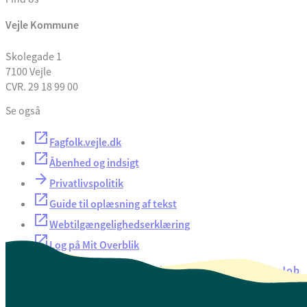
Vejle Kommune
Skolegade 1
7100 Vejle
CVR. 29 18 99 00
Se også
Fagfolk.vejle.dk
Åbenhed og indsigt
Privatlivspolitik
Guide til oplæsning af tekst
Webtilgængelighedserklæring
Log på Mit Overblik
Akut hjælp
EAN-numre
Oversigt over selvbetjening
Job
Presse