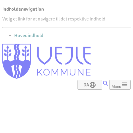
Indholdsnavigation
Vælg et link for at navigere til det respektive indhold.
gå til
Hovedindhold
DA
Menu