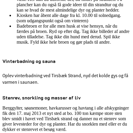
plancher kan du også få gode ideer til din strandtur og du
kan se hvad de mest almindelige dyr og planter hedder.
Kiosken har åbent alle dage fra kl. 10.00 til solnedgang.
(som udgangspunkt også om vinteren)
Badebroen er for alle men husk at vise hensyn, når du
færdes på broen. Ryd op efter dig. Tag ikke billeder af andre
uden tilladelse. Tag ikke din hund med derud. Spil ikke
musik. Fyld ikke hele broen og gør plads til andre.
Vinterbadning og sauna
Oplev vinterbadning ved Tirsbæk Strand, nyd det kolde gys og få
varmen i saunaen.
Stenrev, snorkling og masser af liv
Berggylter, søanemoner, havkarusser og havtang i alle afskygninger
fik den 17. maj 2013 et nyt sted at bo. 100 ton kæmpe store sten
blev smidt i havet ved Tirsbæk strand og danner nu et stenrev som
giver levesteder for dyr og planter. Har du snorklen med eller er du
dykker er stenrevet et besøg værd.