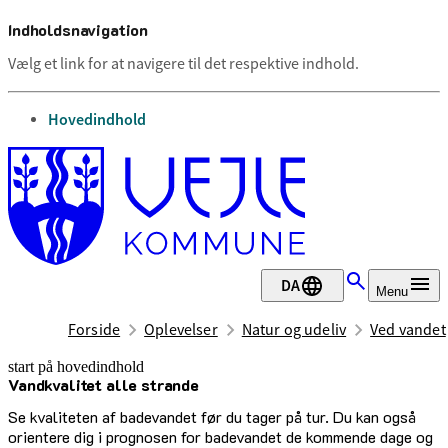
Indholdsnavigation
Vælg et link for at navigere til det respektive indhold.
gå til
Hovedindhold
DA
Menu
Forside
Oplevelser
Natur og udeliv
Ved vandet
start på hovedindhold
Vandkvalitet alle strande
senest opdateret 27. maj 2026
Se kvaliteten af badevandet før du tager på tur. Du kan også
orientere dig i prognosen for badevandet de kommende dage og