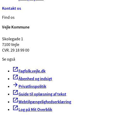
Kontakt os
Find os
Vejle Kommune
Skolegade 1
7100 Vejle
CVR. 29 18 99 00
Se også
Fagfolk.vejle.dk
Åbenhed og indsigt
Privatlivspolitik
Guide til oplæsning af tekst
Webtilgængelighedserklæring
Log på Mit Overblik