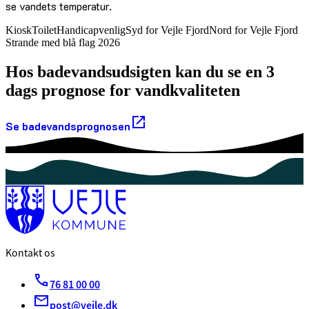
se vandets temperatur.
Kiosk
Toilet
Handicapvenlig
Syd for Vejle Fjord
Nord for Vejle Fjord
Strande med blå flag 2026
Hos badevandsudsigten kan du se en 3
dags prognose for vandkvaliteten
Se badevandsprognosen
Kontakt os
76 81 00 00
post@vejle.dk