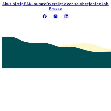
Akut hjælp
EAN-numre
Oversigt over selvbetjening
Job
Presse