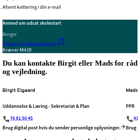
Afvent kvittering i din e-mail
Anmod om udsat skolestart
Borger
Anmod om udsat skolestart
Kræver MitID
Du kan kontakte Birgit eller Mads for råd
og vejledning.
Birgit Elgaard
Mads 
Uddannelse & Læring - Sekretariat & Plan
PPR
76 81 50 45
41 
Brug digital post hvis du sender personlige oplysninger.
Brug d