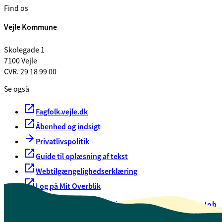
Find os
Vejle Kommune
Skolegade 1
7100 Vejle
CVR. 29 18 99 00
Se også
Fagfolk.vejle.dk
Åbenhed og indsigt
Privatlivspolitik
Guide til oplæsning af tekst
Webtilgængelighedserklæring
Log på Mit Overblik
Akut hjælp
EAN-numre
Oversigt over selvbetjening
Job
Presse