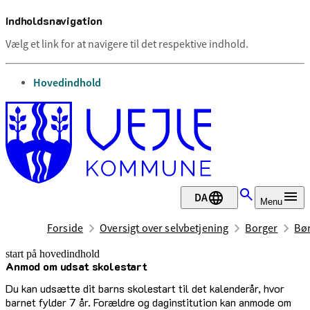
Indholdsnavigation
Vælg et link for at navigere til det respektive indhold.
gå til
Hovedindhold
DA
Menu
Forside
Oversigt over selvbetjening
Borger
Bør
start på hovedindhold
Anmod om udsat skolestart
senest opdateret 30. juli 2025
Du kan udsætte dit barns skolestart til det kalenderår, hvor
barnet fylder 7 år. Forældre og daginstitution kan anmode om