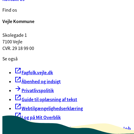
Find os
Vejle Kommune
Skolegade 1
7100 Vejle
CVR. 29 18 99 00
Se også
Fagfolk.vejle.dk
Åbenhed og indsigt
Privatlivspolitik
Guide til oplæsning af tekst
Webtilgængelighedserklæring
Log på Mit Overblik
Akut hjælp
EAN-numre
Oversigt over selvbetjening
Job