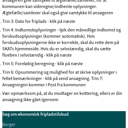
ansøgeren give samtykke til ægtefælle/samlever, for at
kommunen kan videregive/indhente oplysninger.
Ægtefælle/samlever skal også give samtykke til ansøgeren
Trin 3: Dato for friplads - klik på næste
Trin 4: Indkomstoplysninger - tjek den månedlige indkomst og
forskudsoplysninger (kommer automatisk). Hvis
forskudsoplysningerne ikke er korrekte, skal du rette dem på
SKATs hjemmeside. Hvis du er selvstændig, skal du sætte
flueben i selvstændig - klik på næste
Trin 5: Foreløbig beregning - klik på næste
Trin 6: Opsummering og mulighed for at skrive oplysninger i
feltet bemærkninger - klik på send ansøgning. Trin 7:
Ansøgningen kommer i Post fra kommunen
Vær opmærksom på, at du modtager en kvittering, ellers er din
ansøgning ikke gået igennem
Søg om økonomisk fripladstilskud
Borger