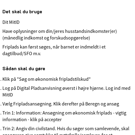
Det skal du bruge
Dit MitID
Have oplysninger om din/jeres husstandsindkomster(er)
(månedlig indkomst og forskudsopgørelse)
Friplads kan først søges, når barnet er indmeldt i et
dagtilbud/SFO m.v.
Sådan skal du gøre
Klik på "Søg om økonomisk fripladstilskud"
Log på Digital Pladsanvisning øverst i højre hjørne. Log ind med
MitID
Vælg Fripladsansøgning. Klik derefter på Beregn og ansøg
Trin 1: Information: Ansøgning om økonomisk friplads - vigtig
information - klik på accepter
Trin 2: Angiv din civilstand. Hvis du søger som samlevende, skal