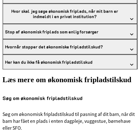
Hvor skal jeg søge økonomisk friplads, når mit barn er
indmeldt i en privat institution?
Stop af økonomisk friplads som enlig forsørger
Hvornår stopper det økonomiske fripladstilskud?
Her kan du ikke få økonomisk fripladstilskud
Læs mere om økonomisk fripladstilskud
Søg om økonomisk fripladstilskud
Søg om økonomisk fripladstilskud til pasning af dit barn, når dit
barn har fået en plads i enten dagpleje, vuggestue, børnehave
eller SFO.