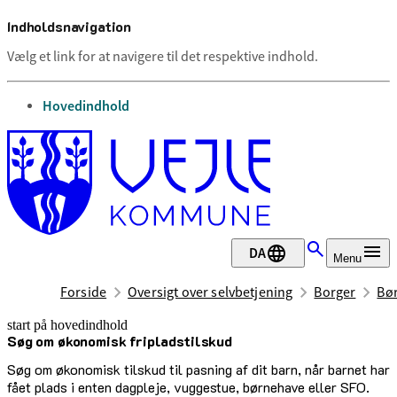
Indholdsnavigation
Vælg et link for at navigere til det respektive indhold.
gå til
Hovedindhold
DA
Menu
Forside
Oversigt over selvbetjening
Borger
Bør
start på hovedindhold
Søg om økonomisk fripladstilskud
senest opdateret 7. maj 2025
Søg om økonomisk tilskud til pasning af dit barn, når barnet har
fået plads i enten dagpleje, vuggestue, børnehave eller SFO.