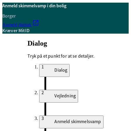
Anmeld skimmelvamp i din bolig
Borger
Anmeld digitalt
Kræver MitID
Dialog
Tryk på et punkt for at se detaljer.
1
Dialog
2
Vejledning
3
Anmeld skimmelsvamp