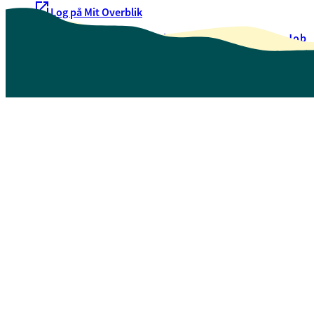
Log på Mit Overblik
Akut hjælp
EAN-numre
Oversigt over selvbetjening
Job
Presse