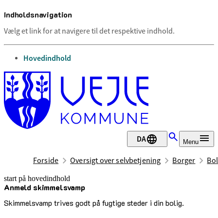
Indholdsnavigation
Vælg et link for at navigere til det respektive indhold.
gå til
Hovedindhold
DA
Menu
Forside
Oversigt over selvbetjening
Borger
Bol
start på hovedindhold
Anmeld skimmelsvamp
senest opdateret 13. august 2025
Skimmelsvamp trives godt på fugtige steder i din bolig.