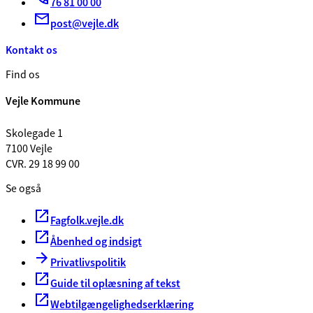
76 81 00 00
post@vejle.dk
Kontakt os
Find os
Vejle Kommune
Skolegade 1
7100 Vejle
CVR. 29 18 99 00
Se også
Fagfolk.vejle.dk
Åbenhed og indsigt
Privatlivspolitik
Guide til oplæsning af tekst
Webtilgængelighedserklæring