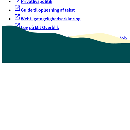
Privatlivspolitik
Guide til oplæsning af tekst
Webtilgængelighedserklæring
Log på Mit Overblik
Akut hjælp
EAN-numre
Oversigt over selvbetjening
Job
Presse