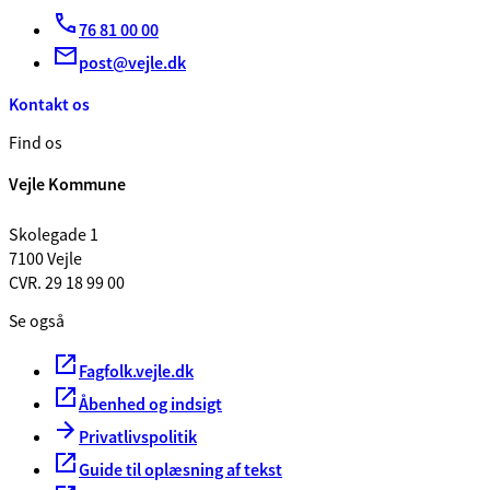
76 81 00 00
post@vejle.dk
Kontakt os
Find os
Vejle Kommune
Skolegade 1
7100 Vejle
CVR. 29 18 99 00
Se også
Fagfolk.vejle.dk
Åbenhed og indsigt
Privatlivspolitik
Guide til oplæsning af tekst