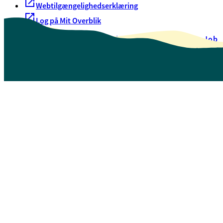
Webtilgængelighedserklæring
Log på Mit Overblik
Akut hjælp
EAN-numre
Oversigt over selvbetjening
Job
Presse