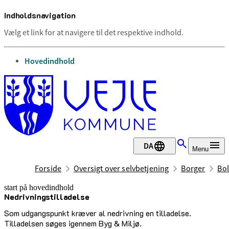
Indholdsnavigation
Vælg et link for at navigere til det respektive indhold.
gå til
Hovedindhold
DA
Menu
Forside
Oversigt over selvbetjening
Borger
Bol
start på hovedindhold
Nedrivningstilladelse
senest opdateret 12. marts 2025
Som udgangspunkt kræver al nedrivning en tilladelse.
Tilladelsen søges igennem Byg & Miljø.