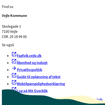
Find os
Vejle Kommune
Skolegade 1
7100 Vejle
CVR. 29 18 99 00
Se også
Fagfolk.vejle.dk
Åbenhed og indsigt
Privatlivspolitik
Guide til oplæsning af tekst
Webtilgængelighedserklæring
Log på Mit Overblik
Akut hjælp
EAN-numre
Oversigt over selvbetjening
Job
Presse