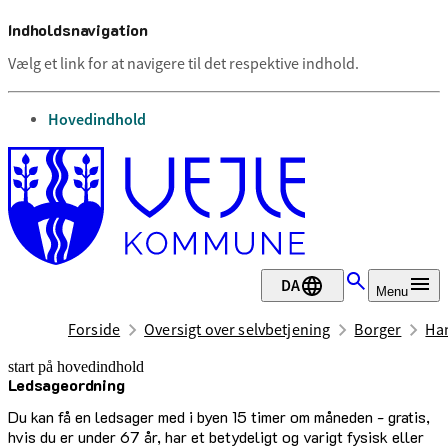
Indholdsnavigation
Vælg et link for at navigere til det respektive indhold.
gå til
Hovedindhold
DA
Menu
Forside
Oversigt over selvbetjening
Borger
Han
start på hovedindhold
Ledsageordning
senest opdateret 24. marts 2025
Du kan få en ledsager med i byen 15 timer om måneden - gratis,
hvis du er under 67 år, har et betydeligt og varigt fysisk eller