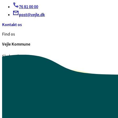
76 81 00 00
post@vejle.dk
Kontakt os
Find os
Vejle Kommune
Skolegade 1
7100 Vejle
CVR. 29 18 99 00
Se også
Fagfolk.vejle.dk
Åbenhed og indsigt
Privatlivspolitik
Guide til oplæsning af tekst