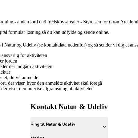
dning - anden jord end fredskovsarealer - Styrelsen for Grøn Arealo
tal formular-løsning så du kan udfylde og sende online.
os i Natur og Udeliv (se kontaktdata nedenfor) og så sender vi dig et an
ansvarlig for aktiviteten
er jorden
kler der indgår i aktiviteten
hektar
itet, du vil anmelde
rt, der viser, hvor den anmeldte aktivitet skal foregå
 der viser den præcise afgrænsning af aktiviteten
Kontakt Natur & Udeliv
Ring til Natur & Udeliv
Mød os