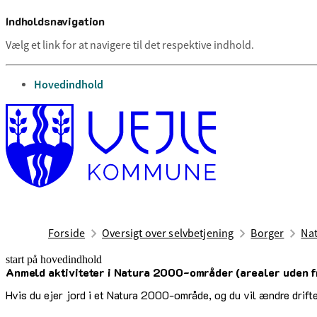
Indholdsnavigation
Vælg et link for at navigere til det respektive indhold.
gå til
Hovedindhold
Forside
Oversigt over selvbetjening
Borger
Nat
start på hovedindhold
Anmeld aktiviteter i Natura 2000-områder (arealer uden f
senest opdateret 17. februar 2026
Hvis du ejer jord i et Natura 2000-område, og du vil ændre driften