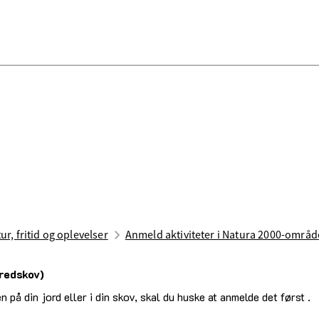
ur, fritid og oplevelser
Anmeld aktiviteter i Natura 2000-områd
redskov)
 på din jord eller i din skov, skal du huske at anmelde det først .