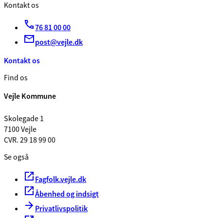
Kontakt os
76 81 00 00
post@vejle.dk
Kontakt os
Find os
Vejle Kommune
Skolegade 1
7100 Vejle
CVR. 29 18 99 00
Se også
Fagfolk.vejle.dk
Åbenhed og indsigt
Privatlivspolitik