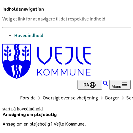
Indholdsnavigation
Vælg et link for at navigere til det respektive indhold.
gå til
Hovedindhold
DA
Menu
Forside
Oversigt over selvbetjening
Borger
Sen
start på hovedindhold
Ansøgning om plejebolig
senest opdateret 8. juli 2026
Ansøg om en plejebolig i Vejle Kommune.