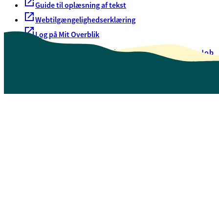
Guide til oplæsning af tekst
Webtilgængelighedserklæring
Log på Mit Overblik
Akut hjælp
EAN-numre
Oversigt over selvbetjening
Job
Presse