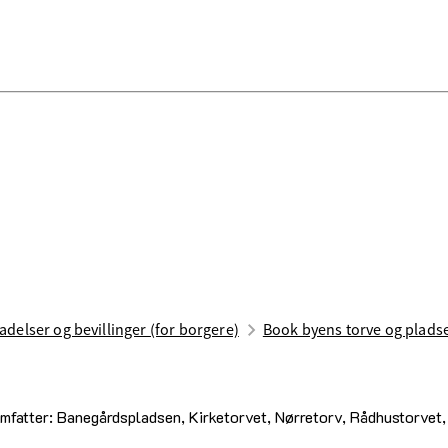
ladelser og bevillinger (for borgere)
Book byens torve og plads
omfatter: Banegårdspladsen, Kirketorvet, Nørretorv, Rådhustorvet