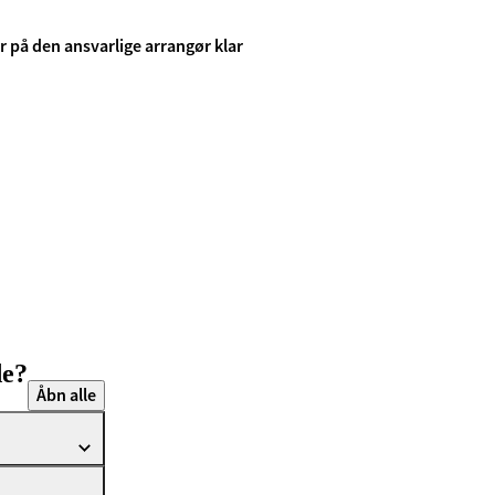
 på den ansvarlige arrangør klar
de?
Åbn alle