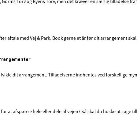
Gorms Torv og Byens Torv, men det kræver en særlig tilladelse fra 
r aftale med Vej & Park. Book gerne et år før dit arrangement skal
arrangementer
n afvikle dit arrangement. Tilladelserne indhentes ved forskellige my
 at afspærre hele eller dele af vejen? Så skal du huske at søge tilla