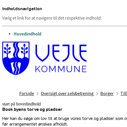
Indholdsnavigation
Vælg et link for at navigere til det respektive indhold.
gå til
Hovedindhold
Forside
Oversigt over selvbetjening
Borger
Til
start på hovedindhold
Book byens torve og pladser
senest opdateret 4. juni 2026
Her kan du søge om lov til at bruge vores torve og pladser som 
før arrangementet ønskes afholdt.