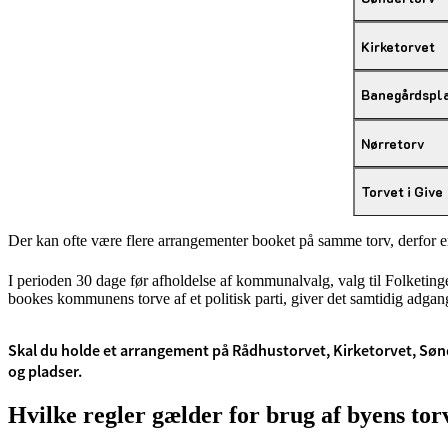
Kirketorvet
Banegårdspl
Nørretorv
Torvet i Give
Der kan ofte være flere arrangementer booket på samme torv, derfor er 
I perioden 30 dage før afholdelse af kommunalvalg, valg til Folketinge
bookes kommunens torve af et politisk parti, giver det samtidig adgang
Skal du holde et arrangement på Rådhustorvet, Kirketorvet, Sønder
og pladser.
Hvilke regler gælder for brug af byens tor