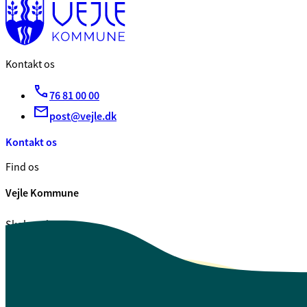
Kontakt os
76 81 00 00
post@vejle.dk
Kontakt os
Find os
Vejle Kommune
Skolegade 1
7100 Vejle
CVR. 29 18 99 00
Se også