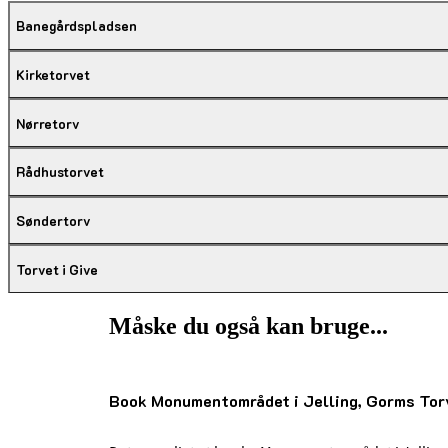
Banegårdspladsen
Kirketorvet
Nørretorv
Rådhustorvet
Søndertorv
Torvet i Give
Måske du også kan bruge...
Book Monumentområdet i Jelling, Gorms Tor