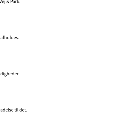
Vej & Park.
 afholdes.
ndigheder.
delse til det.