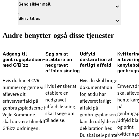
Send sikker mail
Skriv til os
Andre benytter også disse tjenester
Adgang til­
Søg om at
Udfyld
Kvitterin
genbrugspladsen­
etablere en
deklaration af
afleverin
med G'Bizz
nedgravet
farligt affald
kanylebo
affaldsløsning
genbrugs
Hvis du har et CVR
Hvis du skal bruge
Hvis I ønsker at
Erhvervsd
nummer og gerne vil
dokumentation
etablere en
skal aflev
aflevere dit
for, at du har
nedgravet
hente kan
erhvervsaffald på
afleveret farligt
affaldsløsning,
på
genbrugspladserne i
affald på
skal I søge om
genbrugsp
Vejle Kommune,
genbrugspladsen,
tilladelse.
Udfyld bl
skal du være tilmeldt
kan du udfylde en
og print
G'Bizz-ordningen.
deklaration her.
kvittering
Du skal selv printe