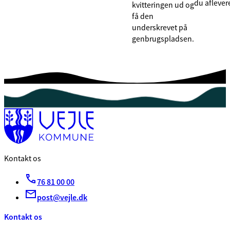
du aflevere
kvitteringen ud og
få den
underskrevet på
genbrugspladsen.
Kontakt os
76 81 00 00
post@vejle.dk
Kontakt os