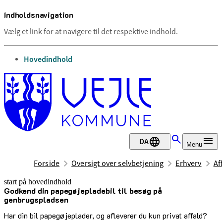
Indholdsnavigation
Vælg et link for at navigere til det respektive indhold.
gå til
Hovedindhold
DA
Menu
Forside
Oversigt over selvbetjening
Erhverv
Af
start på hovedindhold
Godkend din papegøjepladebil til besøg på
senest opdateret 5. maj 2025
genbrugspladsen
Har din bil papegøjeplader, og afleverer du kun privat affald?