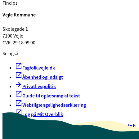
Find os
Vejle Kommune
Skolegade 1
7100 Vejle
CVR. 29 18 99 00
Se også
Fagfolk.vejle.dk
Åbenhed og indsigt
Privatlivspolitik
Guide til oplæsning af tekst
Webtilgængelighedserklæring
Log på Mit Overblik
Akut hjælp
EAN-numre
Oversigt over selvbetjening
Job
Presse