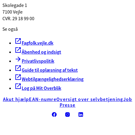
Skolegade 1
7100 Vejle
CVR. 29 18 99 00
Se også
Fagfolk.vejle.dk
Åbenhed og indsigt
Privatlivspolitik
Guide til oplæsning af tekst
Webtilgængelighedserklæring
Log på Mit Overblik
Akut hjælp
EAN-numre
Oversigt over selvbetjening
Job
Presse