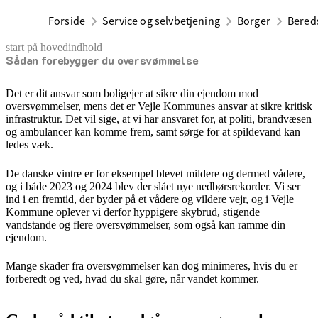
Forside
Service og selvbetjening
Borger
Bered
start på hovedindhold
Sådan forebygger du oversvømmelse
senest opdateret 16. februar 2026
Det er dit ansvar som boligejer at sikre din ejendom mod
oversvømmelser, mens det er Vejle Kommunes ansvar at sikre kritisk
infrastruktur. Det vil sige, at vi har ansvaret for, at politi, brandvæsen
og ambulancer kan komme frem, samt sørge for at spildevand kan
ledes væk.
De danske vintre er for eksempel blevet mildere og dermed vådere,
og i både 2023 og 2024 blev der slået nye nedbørsrekorder. Vi ser
ind i en fremtid, der byder på et vådere og vildere vejr, og i Vejle
Kommune oplever vi derfor hyppigere skybrud, stigende
vandstande og flere oversvømmelser, som også kan ramme din
ejendom.
Mange skader fra oversvømmelser kan dog minimeres, hvis du er
forberedt og ved, hvad du skal gøre, når vandet kommer.