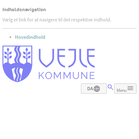
Indholdsnavigation
Vælg et link for at navigere til det respektive indhold.
gå til
Hovedindhold
DA
Menu