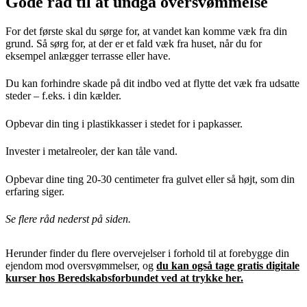
Gode råd til at undgå oversvømmelse
For det første skal du sørge for, at vandet kan komme væk fra din
grund. Så sørg for, at der er et fald væk fra huset, når du for
eksempel anlægger terrasse eller have.
Du kan forhindre skade på dit indbo ved at flytte det væk fra udsatte
steder – f.eks. i din kælder.
Opbevar din ting i plastikkasser i stedet for i papkasser.
Invester i metalreoler, der kan tåle vand.
Opbevar dine ting 20-30 centimeter fra gulvet eller så højt, som din
erfaring siger.
Se flere råd nederst på siden.
Herunder finder du flere overvejelser i forhold til at forebygge din
ejendom mod oversvømmelser, og
du kan også tage gratis digitale
kurser hos Beredskabsforbundet ved at trykke her.