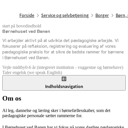
Forside
Service og selvbetjening
Borger
Børn, 
start på hovedindhold
Børnehuset ved Banen
senest opdateret 17. februar 2026
Vi arbejder aktivt på at udvikle det pædagogiske arbejde. Vi
fokuserer på refleksion, registrering og evaluering af vores
pædagogiske praksis for at sikre de bedste rammer for børnene
i Børnehuset ved Banen.
Vejle midtby
0-6 år (integreret institution - vuggestue og børnehave)
Taler engelsk (we speak English)
Indholdsnavigation
Om os
Al leg, dannelse og læring sker i børnefællesskaber, som det
pædagogiske personale sætter rammerne for.
I Børnehuset ved Banen har vi fokus på vores daglige pædagogiske