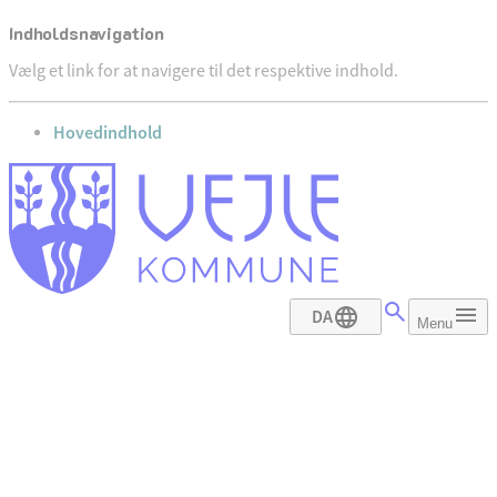
Indholdsnavigation
Vælg et link for at navigere til det respektive indhold.
gå til
Hovedindhold
DA
Menu