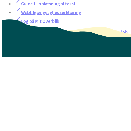
Guide til oplæsning af tekst
Webtilgængelighedserklæring
Log på Mit Overblik
Akut hjælp
EAN-numre
Oversigt over selvbetjening
Job
Presse