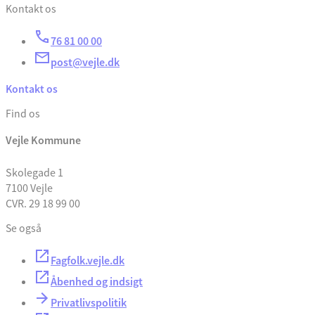
Kontakt os
76 81 00 00
post@vejle.dk
Kontakt os
Find os
Vejle Kommune
Skolegade 1
7100 Vejle
CVR. 29 18 99 00
Se også
Fagfolk.vejle.dk
Åbenhed og indsigt
Privatlivspolitik