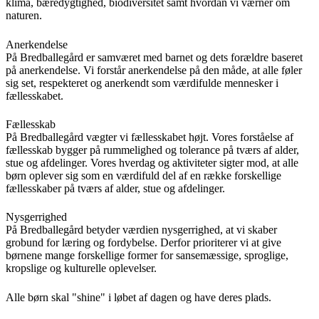
klima, bæredygtighed, biodiversitet samt hvordan vi værner om
naturen.
Anerkendelse
På Bredballegård er samværet med barnet og dets forældre baseret
på anerkendelse. Vi forstår anerkendelse på den måde, at alle føler
sig set, respekteret og anerkendt som værdifulde mennesker i
fællesskabet.
Fællesskab
På Bredballegård vægter vi fællesskabet højt. Vores forståelse af
fællesskab bygger på rummelighed og tolerance på tværs af alder,
stue og afdelinger. Vores hverdag og aktiviteter sigter mod, at alle
børn oplever sig som en værdifuld del af en række forskellige
fællesskaber på tværs af alder, stue og afdelinger.
Nysgerrighed
På Bredballegård betyder værdien nysgerrighed, at vi skaber
grobund for læring og fordybelse. Derfor prioriterer vi at give
børnene mange forskellige former for sansemæssige, sproglige,
kropslige og kulturelle oplevelser.
Alle børn skal "shine" i løbet af dagen og have deres plads.