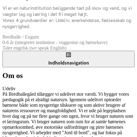
Vi er en naturinstitution beliggende tæt på skov og vand, og vi
vægter leg og læring i det fri meget højt.
Vores 4 grundværdier er: Udeliv, anerkendelse, fællesskab og
nysgerrighed.
Bredballe / Engum
0-6 år (integreret institution - vuggestue og børnehave)
Taler engelsk (we speak English)
Indholdsnavigation
Om os
Udeliv
På Bredballegård tillægger vi udelivet stor værdi. Vi bygger vores
pædagogik på et alsidigt natursyn. Igennem udelivet optræder
børnene både som nysgerrige tilskuere og som aktive brugere af
naturens ressourcer og mangfoldighed. Vi er ude på legepladsen
hver dag og på tur flere gange om ugen, hvor vi bruger naturen som
et læringsrum. Vi bruger naturen som rum for at samle børnenes
opmærksomhed, øve motoriske udfordringer og pirre børnenes
nysgerrighed. Vi arbejder med "Jord til bord", og har fokus på