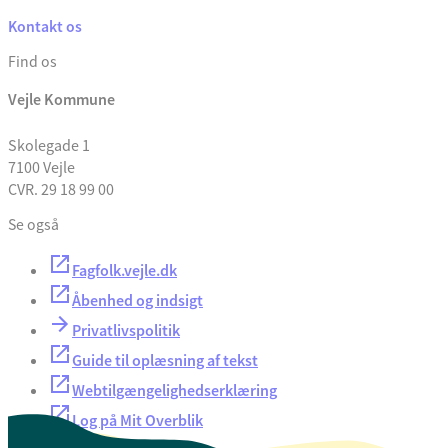
Kontakt os
Find os
Vejle Kommune
Skolegade 1
7100 Vejle
CVR. 29 18 99 00
Se også
Fagfolk.vejle.dk
Åbenhed og indsigt
Privatlivspolitik
Guide til oplæsning af tekst
Webtilgængelighedserklæring
Log på Mit Overblik