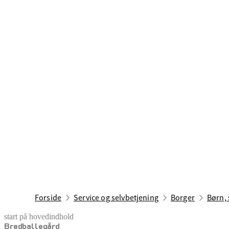
Forside
Service og selvbetjening
Borger
Børn, 
start på hovedindhold
Bredballegård
senest opdateret 17. februar 2026