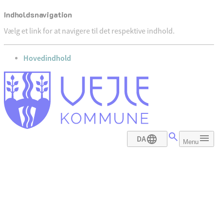
Indholdsnavigation
Vælg et link for at navigere til det respektive indhold.
gå til
Hovedindhold
DA
Menu