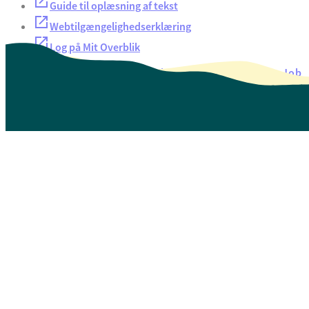
Guide til oplæsning af tekst
Webtilgængelighedserklæring
Log på Mit Overblik
Akut hjælp
EAN-numre
Oversigt over selvbetjening
Job
Presse