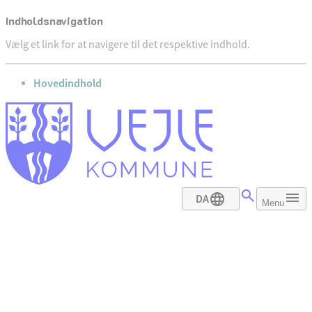
Indholdsnavigation
Vælg et link for at navigere til det respektive indhold.
gå til
Hovedindhold
DA
Menu