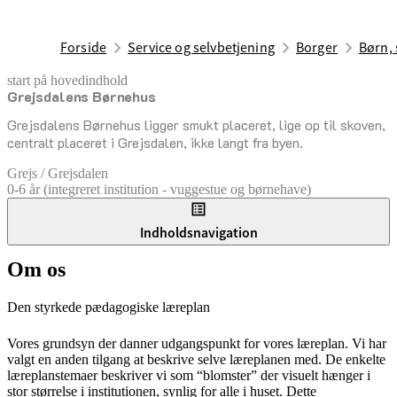
Forside
Service og selvbetjening
Borger
Børn, 
start på hovedindhold
Grejsdalens Børnehus
senest opdateret 17. februar 2026
Grejsdalens Børnehus ligger smukt placeret, lige op til skoven,
centralt placeret i Grejsdalen, ikke langt fra byen.
Grejs / Grejsdalen
0-6 år (integreret institution - vuggestue og børnehave)
Indholdsnavigation
Om os
Den styrkede pædagogiske læreplan
Vores grundsyn der danner udgangspunkt for vores læreplan. Vi har
valgt en anden tilgang at beskrive selve læreplanen med. De enkelte
læreplanstemaer beskriver vi som “blomster” der visuelt hænger i
stor størrelse i institutionen, synlig for alle i huset. Dette