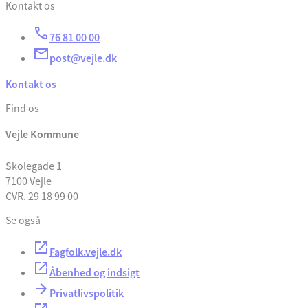
Kontakt os
76 81 00 00
post@vejle.dk
Kontakt os
Find os
Vejle Kommune
Skolegade 1
7100 Vejle
CVR. 29 18 99 00
Se også
Fagfolk.vejle.dk
Åbenhed og indsigt
Privatlivspolitik