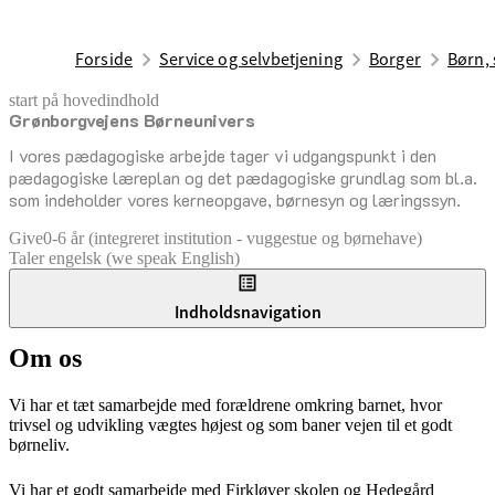
Forside
Service og selvbetjening
Borger
Børn, 
start på hovedindhold
Grønborgvejens Børneunivers
senest opdateret 17. februar 2026
I vores pædagogiske arbejde tager vi udgangspunkt i den
pædagogiske læreplan og det pædagogiske grundlag som bl.a.
som indeholder vores kerneopgave, børnesyn og læringssyn.
Give
0-6 år (integreret institution - vuggestue og børnehave)
Taler engelsk (we speak English)
Indholdsnavigation
Om os
Vi har et tæt samarbejde med forældrene omkring barnet, hvor
trivsel og udvikling vægtes højest og som baner vejen til et godt
børneliv.
Vi har et godt samarbejde med Firkløver skolen og Hedegård