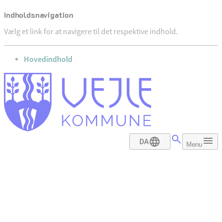
Indholdsnavigation
Vælg et link for at navigere til det respektive indhold.
gå til
Hovedindhold
DA
Menu