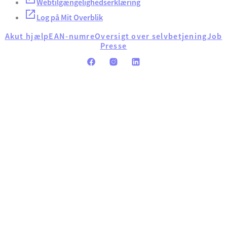
Webtilgængelighedserklæring
Log på Mit Overblik
Akut hjælp
EAN-numre
Oversigt over selvbetjening
Job
Presse