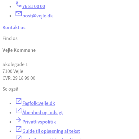
76 81 00 00
post@vejle.dk
Kontakt os
Find os
Vejle Kommune
Skolegade 1
7100 Vejle
CVR. 29 18 99 00
Se også
Fagfolk.vejle.dk
Åbenhed og indsigt
Privatlivspolitik
Guide til oplæsning af tekst