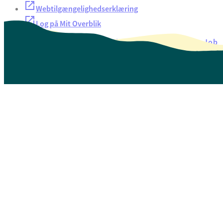
Webtilgængelighedserklæring
Log på Mit Overblik
Akut hjælp
EAN-numre
Oversigt over selvbetjening
Job
Presse