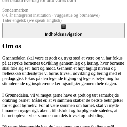
den bedste hverdag for alle vores børn
Søndermarken
0-6 år (integreret institution - vuggestue og børnehave)
Taler engelsk (we speak English)
Indholdsnavigation
Om os
Grønnedalen skal være et godt og trygt sted at være og vi har fokus
på at styrke børnenes udvikling gennem leg og læring, hvor børnene
skal føle sig set, hørt og mødt. Gennem et højt fagligt niveau og
fællesskab understøtter vi børns trivsel, udvikling og læring med et
pædagogisk fokus på den legende tilgang og legens betydning for
stimulerende og inspirerende læringsmiljøer gennem hele dagen.
I Grønnedalen, vil vi meget gerne have et godt og tæt samarbejde
omkring barnet. Målet er, at vi sammen skaber de bedste betingelser
for et godt børneliv. For at være sammen om barnet, skal vi møde
hinanden nysgerrigt, åbent, tillidsfuldt og forpligtende således, at
barnet oplever vi er sammen om dets trivsel og udvikling.
På vores hjemmeside kan du læse mere om vores faglige profil,