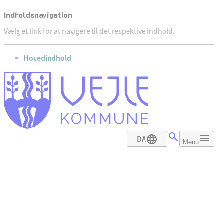
Indholdsnavigation
Vælg et link for at navigere til det respektive indhold.
gå til
Hovedindhold
DA
Menu