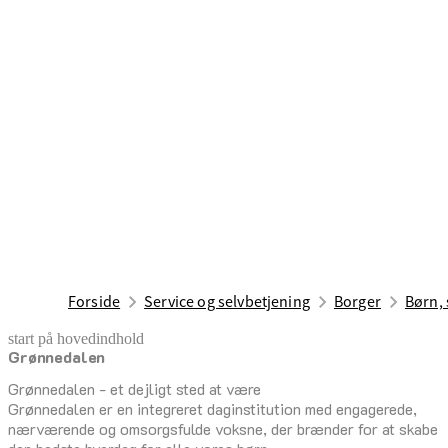
Forside
Service og selvbetjening
Borger
Børn, 
start på hovedindhold
Grønnedalen
senest opdateret 17. februar 2026
Grønnedalen - et dejligt sted at være
Grønnedalen er en integreret daginstitution med engagerede,
nærværende og omsorgsfulde voksne, der brænder for at skabe