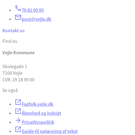
76 81 00 00
post@vejle.dk
Kontakt os
Find os
Vejle Kommune
Skolegade 1
7100 Vejle
CVR. 29 18 99 00
Se også
Fagfolk.vejle.dk
Åbenhed og indsigt
Privatlivspolitik
Guide til oplæsning af tekst