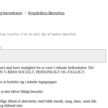
og børnehaver
Krogårdens Børnehus
se, hvorfor vi er en stor del af byens identitet.
)
sne) skal have mulighed for at være i robuste fællesskaber. Det
NKELTE BARN VÆRDI SOCIALT, PERSONLIGT OG FAGLIGT.
r at fordybe sig i mindre legegrupper.
t den bliver flittigt benyttet.
ige tilbud af aktiviteter, med både musik, sang, dans, sund slås
eg og bålmad mm.