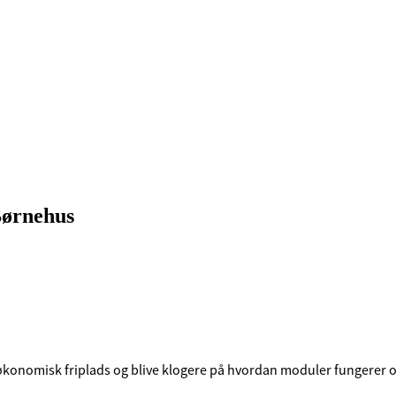
Børnehus
m økonomisk friplads og blive klogere på hvordan moduler fungerer 