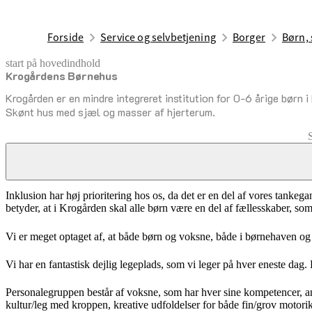
Forside
Service og selvbetjening
Borger
Børn, 
start på hovedindhold
Krogårdens Børnehus
senest opdateret 5. marts 2026
Krogården er en mindre integreret institution for 0-6 årige børn i
Skønt hus med sjæl og masser af hjerterum.
Om os
Inklusion har høj prioritering hos os, da det er en del af vores tanke
betyder, at i Krogården skal alle børn være en del af fælles
Vi er meget optaget af, at både børn og voksne, både i børnehaven og 
Vi har en fantastisk dejlig legeplads, som vi leger på hver eneste dag. E
Personalegruppen består af voksne, som har hver sine kompetencer, ansv
kultur/leg med kroppen, kreative udfoldelser for både fin/grov motor