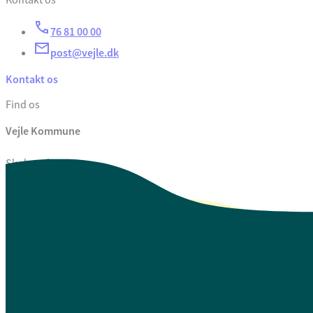
Kontakt os
76 81 00 00
post@vejle.dk
Kontakt os
Find os
Vejle Kommune
Skolegade 1
7100 Vejle
CVR. 29 18 99 00
Se også
Fagfolk.vejle.dk
Åbenhed og indsigt
Privatlivspolitik