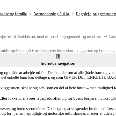
skole og familie
Børnepasning 0-6 år
Dagpleje, vuggestuer 
 hjertet af Smidstrup, med et stort engagement og en stærk vi-følel
Smidstrup/Skærup
0-6 år (integreret institution - vuggestue og børnehave
Indholdsnavigation
gang og måde at arbejde ud fra. Det handler om at alle (både børn og vok
skaber, som det enkelte barn kan deltage i, og som GIVER DET E
vuggestuen, skal se sig selv som en del af hele huset – med mulighed fo
fter lukketid er vores legeplads offentlig for byens borgere, hvilket gør a
ars- og interesseområder. Det betyder, at vi spender bredt med forskell
ik og for hjernen, sproglige og motoriske udfordringer, masser af udel