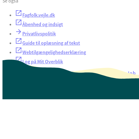
Se også
Fagfolk.vejle.dk
Åbenhed og indsigt
Privatlivspolitik
Guide til oplæsning af tekst
Webtilgængelighedserklæring
Log på Mit Overblik
Akut hjælp
EAN-numre
Oversigt over selvbetjening
Job
Presse