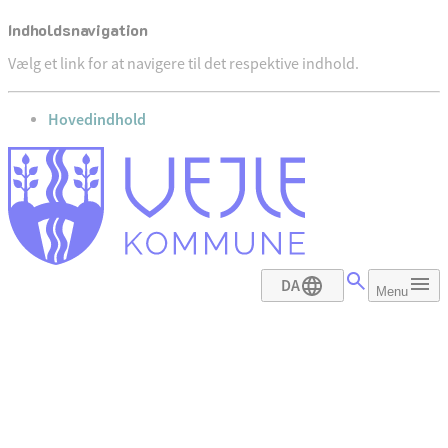
Indholdsnavigation
Vælg et link for at navigere til det respektive indhold.
gå til
Hovedindhold
DA
Menu