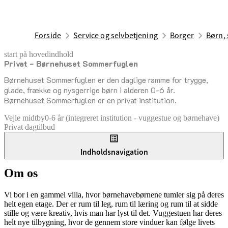
Forside
Service og selvbetjening
Borger
Børn, 
start på hovedindhold
Privat - Børnehuset Sommerfuglen
senest opdateret 17. februar 2026
Børnehuset Sommerfuglen er den daglige ramme for trygge,
glade, frække og nysgerrige børn i alderen 0-6 år.
Børnehuset Sommerfuglen er en privat institution.
Vejle midtby
0-6 år (integreret institution - vuggestue og børnehave)
Privat dagtilbud
Indholdsnavigation
Om os
Vi bor i en gammel villa, hvor børnehavebørnene tumler sig på deres
helt egen etage. Der er rum til leg, rum til læring og rum til at sidde
stille og være kreativ, hvis man har lyst til det. Vuggestuen har deres
helt nye tilbygning, hvor de gennem store vinduer kan følge livets