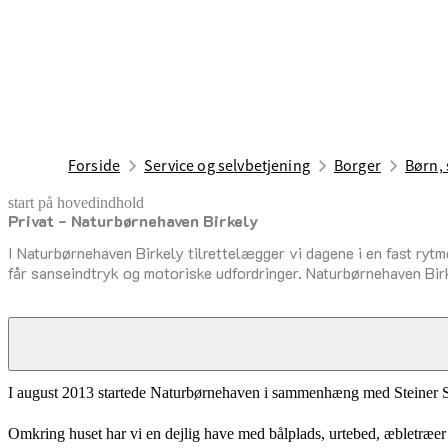
Forside
Service og selvbetjening
Borger
Børn, 
start på hovedindhold
Privat - Naturbørnehaven Birkely
senest opdateret 17. februar 2026
I Naturbørnehaven Birkely tilrettelægger vi dagene i en fast rytm
får sanseindtryk og motoriske udfordringer. Naturbørnehaven Birke
Om os
I august 2013 startede Naturbørnehaven i sammenhæng med Steiner Sko
Omkring huset har vi en dejlig have med bålplads, urtebed, æbletræer 