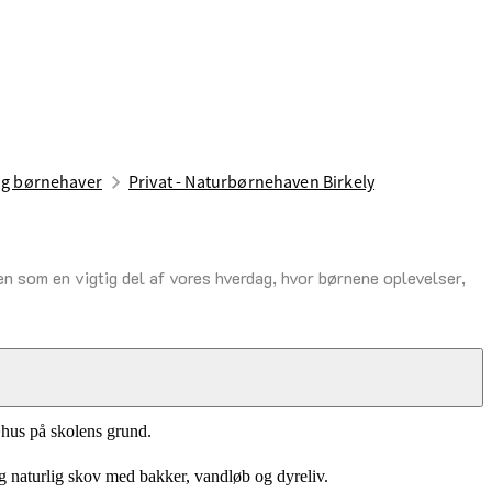
og børnehaver
Privat - Naturbørnehaven Birkely
ren som en vigtig del af vores hverdag, hvor børnene oplevelser,
æhus på skolens grund.
og naturlig skov med bakker, vandløb og dyreliv.