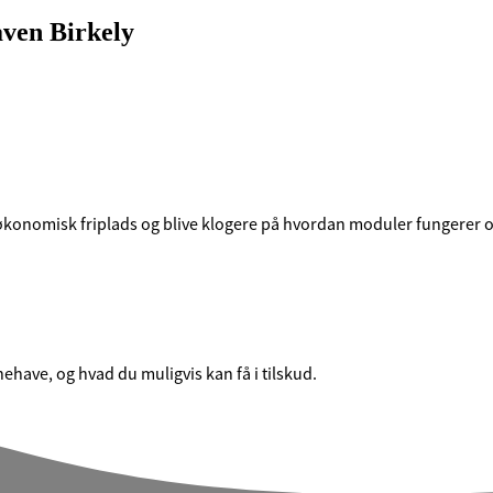
aven Birkely
m økonomisk friplads og blive klogere på hvordan moduler fungerer 
nehave, og hvad du muligvis kan få i tilskud.