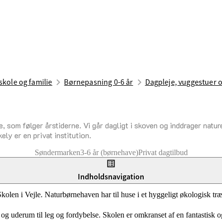
skole og familie
Børnepasning 0-6 år
Dagpleje, vuggestuer 
e, som følger årstiderne. Vi går dagligt i skoven og inddrager natu
ly er en privat institution.
Søndermarken
3-6 år (børnehave)
Privat dagtilbud
Indholdsnavigation
len i Vejle. Naturbørnehaven har til huse i et hyggeligt økologisk tr
og uderum til leg og fordybelse. Skolen er omkranset af en fantastisk 