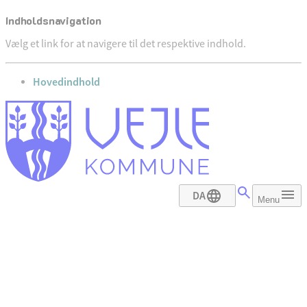
Indholdsnavigation
Vælg et link for at navigere til det respektive indhold.
gå til
Hovedindhold
DA
Menu