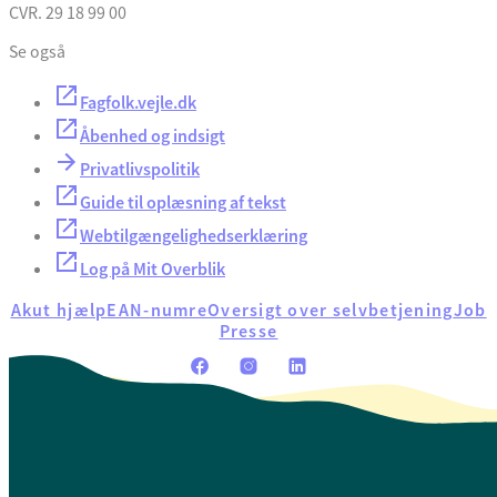
CVR. 29 18 99 00
Se også
Fagfolk.vejle.dk
Åbenhed og indsigt
Privatlivspolitik
Guide til oplæsning af tekst
Webtilgængelighedserklæring
Log på Mit Overblik
Akut hjælp
EAN-numre
Oversigt over selvbetjening
Job
Presse