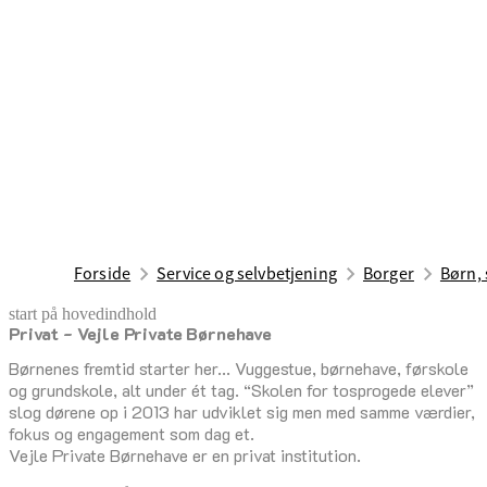
Forside
Service og selvbetjening
Borger
Børn, 
start på hovedindhold
Privat - Vejle Private Børnehave
senest opdateret 17. februar 2026
Børnenes fremtid starter her... Vuggestue, børnehave, førskole
og grundskole, alt under ét tag. “Skolen for tosprogede elever”
slog dørene op i 2013 har udviklet sig men med samme værdier,
fokus og engagement som dag et.
Vejle Private Børnehave er en privat institution.