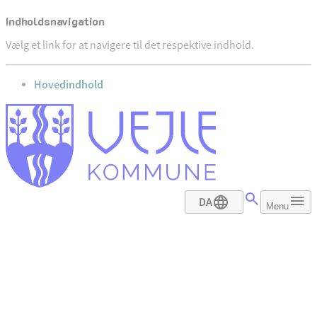
Indholdsnavigation
Vælg et link for at navigere til det respektive indhold.
gå til
Hovedindhold
DA
Menu