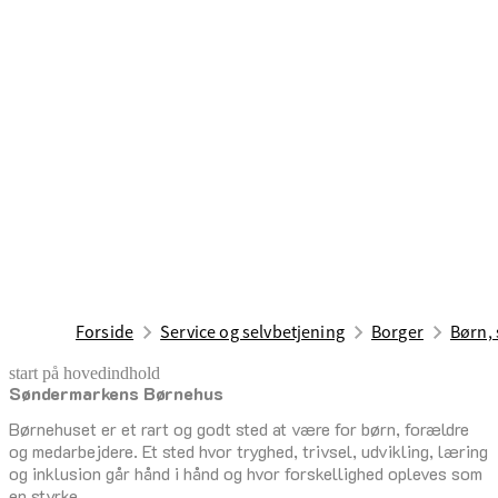
Forside
Service og selvbetjening
Borger
Børn, 
start på hovedindhold
Søndermarkens Børnehus
senest opdateret 17. februar 2026
Børnehuset er et rart og godt sted at være for børn, forældre
og medarbejdere. Et sted hvor tryghed, trivsel, udvikling, læring
og inklusion går hånd i hånd og hvor forskellighed opleves som
en styrke.