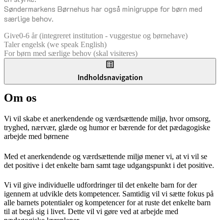
Søndermarkens Børnehus har også minigruppe for børn med
særlige behov.
Give
0-6 år (integreret institution - vuggestue og børnehave)
Taler engelsk (we speak English)
For børn med særlige behov (skal visiteres)
Indholdsnavigation
Om os
Vi vil skabe et anerkendende og værdsættende miljø, hvor omsorg,
tryghed, nærvær, glæde og humor er bærende for det pædagogiske
arbejde med børnene
Med et anerkendende og værdsættende miljø mener vi, at vi vil se
det positive i det enkelte barn samt tage udgangspunkt i det positive.
Vi vil give individuelle udfordringer til det enkelte barn for der
igennem at udvikle dets kompetencer. Samtidig vil vi sætte fokus på
alle barnets potentialer og kompetencer for at ruste det enkelte barn
til at begå sig i livet. Dette vil vi gøre ved at arbejde med