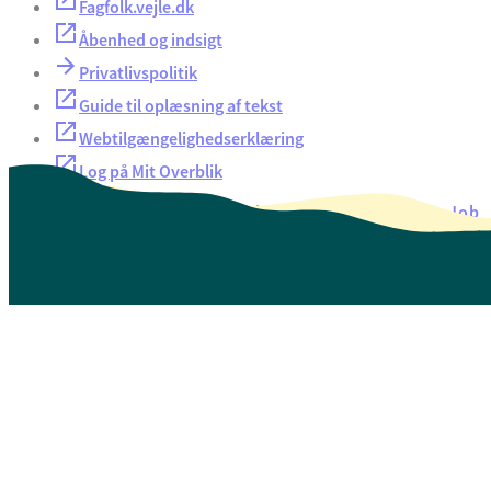
Fagfolk.vejle.dk
Åbenhed og indsigt
Privatlivspolitik
Guide til oplæsning af tekst
Webtilgængelighedserklæring
Log på Mit Overblik
Akut hjælp
EAN-numre
Oversigt over selvbetjening
Job
Presse