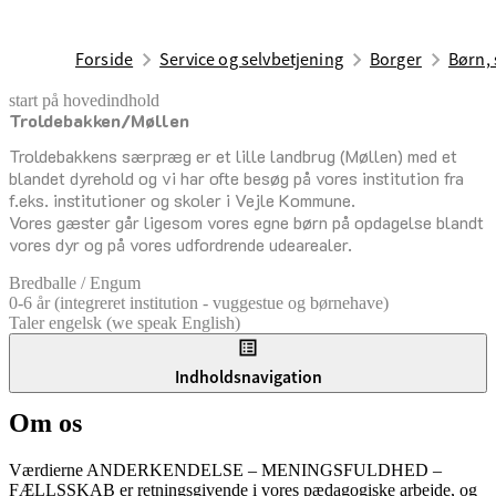
Forside
Service og selvbetjening
Borger
Børn, 
start på hovedindhold
Troldebakken/Møllen
senest opdateret 17. februar 2026
Troldebakkens særpræg er et lille landbrug (Møllen) med et
blandet dyrehold og vi har ofte besøg på vores institution fra
f.eks. institutioner og skoler i Vejle Kommune.
Vores gæster går ligesom vores egne børn på opdagelse blandt
vores dyr og på vores udfordrende udearealer.
Bredballe / Engum
0-6 år (integreret institution - vuggestue og børnehave)
Taler engelsk (we speak English)
Indholdsnavigation
Om os
Værdierne ANDERKENDELSE – MENINGSFULDHED –
FÆLLSSKAB er retningsgivende i vores pædagogiske arbejde, og