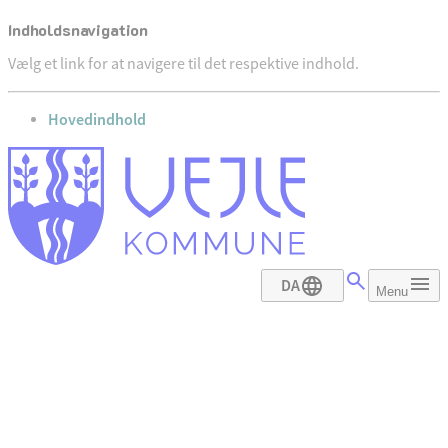
Indholdsnavigation
Vælg et link for at navigere til det respektive indhold.
gå til
Hovedindhold
DA
Menu