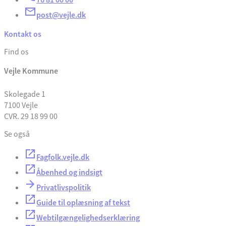
post@vejle.dk
Kontakt os
Find os
Vejle Kommune
Skolegade 1
7100 Vejle
CVR. 29 18 99 00
Se også
Fagfolk.vejle.dk
Åbenhed og indsigt
Privatlivspolitik
Guide til oplæsning af tekst
Webtilgængelighedserklæring