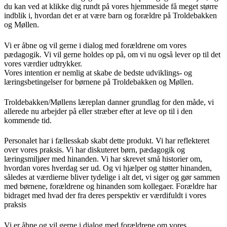
du kan ved at klikke dig rundt på vores hjemmeside få meget større
indblik i, hvordan det er at være barn og forældre på Troldebakken
og Møllen.
Vi er åbne og vil gerne i dialog med forældrene om vores
pædagogik. Vi vil gerne holdes op på, om vi nu også lever op til det
vores værdier udtrykker.
Vores intention er nemlig at skabe de bedste udviklings- og
læringsbetingelser for børnene på Troldebakken og Møllen.
Troldebakken/Møllens læreplan danner grundlag for den måde, vi
allerede nu arbejder på eller stræber efter at leve op til i den
kommende tid.
Personalet har i fællesskab skabt dette produkt. Vi har reflekteret
over vores praksis. Vi har diskuteret børn, pædagogik og
læringsmiljøer med hinanden. Vi har skrevet små historier om,
hvordan vores hverdag ser ud. Og vi hjælper og støtter hinanden,
således at værdierne bliver tydelige i alt det, vi siger og gør sammen
med børnene, forældrene og hinanden som kollegaer. Forældre har
bidraget med hvad der fra deres perspektiv er værdifuldt i vores
praksis
Vi er åbne og vil gerne i dialog med forældrene om vores