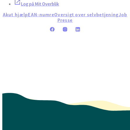
Log på Mit Overblik
Akut hjælp
EAN-numre
Oversigt over selvbetjening
Job
Presse