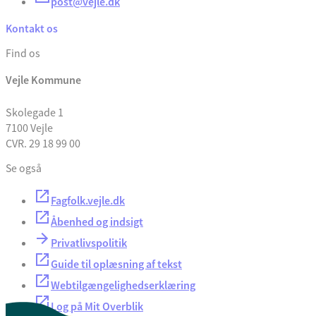
post@vejle.dk
Kontakt os
Find os
Vejle Kommune
Skolegade 1
7100 Vejle
CVR. 29 18 99 00
Se også
Fagfolk.vejle.dk
Åbenhed og indsigt
Privatlivspolitik
Guide til oplæsning af tekst
Webtilgængelighedserklæring
Log på Mit Overblik