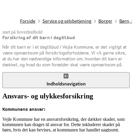
Forside
Service og selvbetjening
Borger
Børn, 
start på hovedindhold
Forsikring af dit barn i dagtilbud
senest opdateret 2. juni 2026
Når dit barn er i et dagtilbud i Vejle Kommune, er det vigtigt at
være opmærksom på forsikringsforholdene. Vi vil gerne sikre,
at du har den nødvendige information om, hvordan dit barn er
dækket, og hvad du som forælder skal være opmærksom på.
Indholdsnavigation
Ansvars- og ulykkesforsikring
Kommunens ansvar:
Vejle Kommune har en ansvarsforsikring, der dækker skader, som
kommunen kan drages til ansvar for. Dette inkluderer skader på
børn, hvis det kan bevises, at kommunen har handlet uagtsomt.