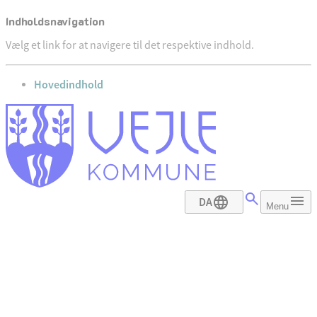
Indholdsnavigation
Vælg et link for at navigere til det respektive indhold.
gå til
Hovedindhold
DA
Menu