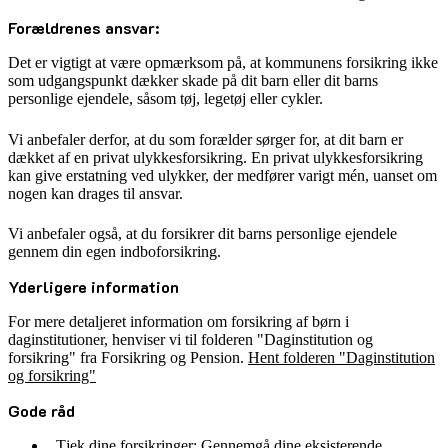
Forældrenes ansvar:
Det er vigtigt at være opmærksom på, at kommunens forsikring ikke
som udgangspunkt dækker skade på dit barn eller dit barns
personlige ejendele, såsom tøj, legetøj eller cykler.
Vi anbefaler derfor, at du som forælder sørger for, at dit barn er
dækket af en privat ulykkesforsikring. En privat ulykkesforsikring
kan give erstatning ved ulykker, der medfører varigt mén, uanset om
nogen kan drages til ansvar.
Vi anbefaler også, at du forsikrer dit barns personlige ejendele
gennem din egen indboforsikring.
Yderligere information
For mere detaljeret information om forsikring af børn i
daginstitutioner, henviser vi til folderen "Daginstitution og
forsikring" fra Forsikring og Pension.
Hent folderen "Daginstitution
og forsikring"
Gode råd
Tjek dine forsikringer: Gennemgå dine eksisterende