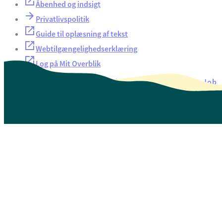
Åbenhed og indsigt
Privatlivspolitik
Guide til oplæsning af tekst
Webtilgængelighedserklæring
Log på Mit Overblik
Akut hjælp
EAN-numre
Oversigt over selvbetjening
Job
Presse