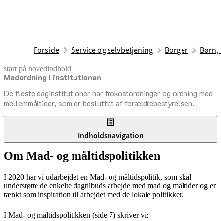
Forside
Service og selvbetjening
Borger
Børn, 
start på hovedindhold
Madordning i institutionen
senest opdateret 2. juni 2026
De fleste daginstitutioner har frokostordninger og ordning med
mellemmåltider, som er besluttet af forældrebestyrelsen.
Indholdsnavigation
Om Mad- og måltidspolitikken
I 2020 har vi udarbejdet en Mad- og måltidspolitik, som skal
understøtte de enkelte dagtilbuds arbejde med mad og måltider og er
tænkt som inspiration til arbejdet med de lokale politikker.
I Mad- og måltidspolitikken (side 7) skriver vi: