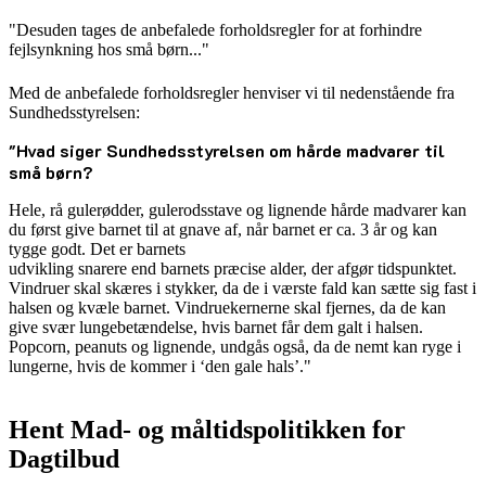
"Desuden tages de anbefalede forholdsregler for at forhindre
fejlsynkning hos små børn..."
Med de anbefalede forholdsregler henviser vi til nedenstående fra
Sundhedsstyrelsen:
"Hvad siger Sundhedsstyrelsen om hårde madvarer til
små børn?
Hele, rå gulerødder, gulerodsstave og lignende hårde madvarer kan
du først give barnet til at gnave af, når barnet er ca. 3 år og kan
tygge godt. Det er barnets
udvikling snarere end barnets præcise alder, der afgør tidspunktet.
Vindruer skal skæres i stykker, da de i værste fald kan sætte sig fast i
halsen og kvæle barnet. Vindruekernerne skal fjernes, da de kan
give svær lungebetændelse, hvis barnet får dem galt i halsen.
Popcorn, peanuts og lignende, undgås også, da de nemt kan ryge i
lungerne, hvis de kommer i ‘den gale hals’."
Hent Mad- og måltidspolitikken for
Dagtilbud