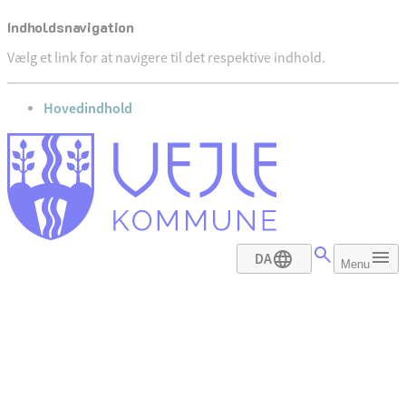
Indholdsnavigation
Vælg et link for at navigere til det respektive indhold.
gå til
Hovedindhold
DA
Menu