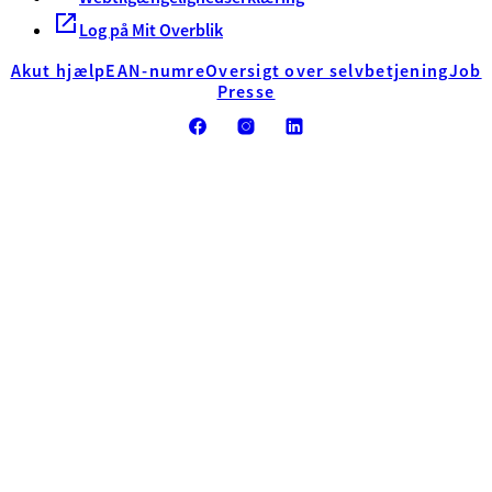
Log på Mit Overblik
Akut hjælp
EAN-numre
Oversigt over selvbetjening
Job
Presse