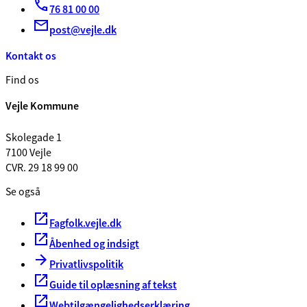
76 81 00 00
post@vejle.dk
Kontakt os
Find os
Vejle Kommune
Skolegade 1
7100 Vejle
CVR. 29 18 99 00
Se også
Fagfolk.vejle.dk
Åbenhed og indsigt
Privatlivspolitik
Guide til oplæsning af tekst
Webtilgængelighedserklæring