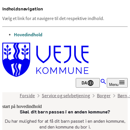
Indholdsnavigation
Vælg et link for at navigere til det respektive indhold.
gå til
Hovedindhold
DA
Menu
Forside
Service og selvbetjening
Borger
Børn, 
start på hovedindhold
Skal dit barn passes i en anden kommune?
senest opdateret 28. april 2026
Du har mulighed for at få dit barn passet i en anden kommune,
end den kommune du bor i.