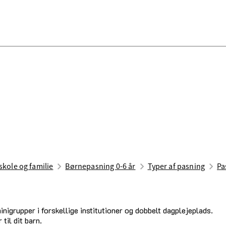
skole og familie
Børnepasning 0-6 år
Typer af pasning
Pa
inigrupper i forskellige institutioner og dobbelt dagplejeplads.
 til dit barn.