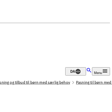
DA
Menu
sning og tilbud til børn med særlig behov
Pasning til børn med