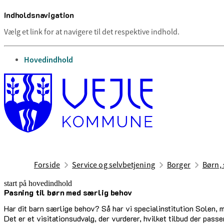
Indholdsnavigation
Vælg et link for at navigere til det respektive indhold.
gå til
Hovedindhold
Forside
Service og selvbetjening
Borger
Børn, 
start på hovedindhold
Pasning til børn med særlig behov
senest opdateret 6. maj 2025
Har dit barn særlige behov? Så har vi specialinstitution Solen, m
Det er et visitationsudvalg, der vurderer, hvilket tilbud der passer