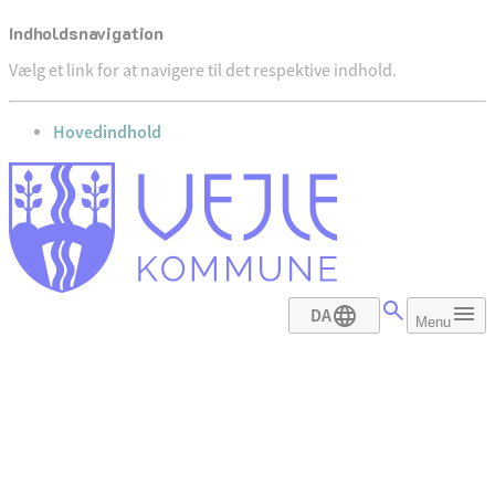
Indholdsnavigation
Vælg et link for at navigere til det respektive indhold.
gå til
Hovedindhold
DA
Menu