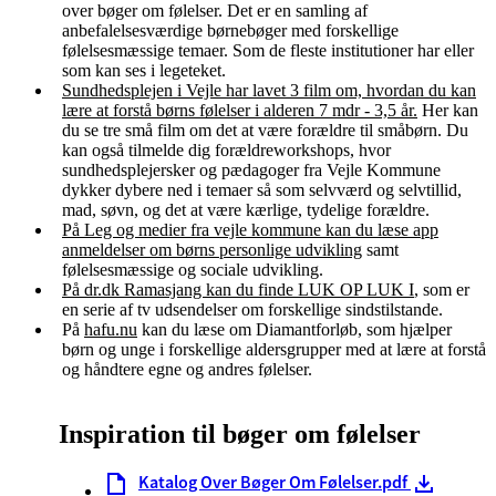
over bøger om følelser. Det er en samling af
anbefalelsesværdige børnebøger med forskellige
følelsesmæssige temaer. Som de fleste institutioner har eller
som kan ses i legeteket.
Sundhedsplejen i Vejle har lavet 3 film om, hvordan du kan
lære at forstå børns følelser i alderen 7 mdr - 3,5 år.
Her kan
du se tre små film om det at være forældre til småbørn. Du
kan også tilmelde dig forældreworkshops, hvor
sundhedsplejersker og pædagoger fra Vejle Kommune
dykker dybere ned i temaer så som selvværd og selvtillid,
mad, søvn, og det at være kærlige, tydelige forældre.
På Leg og medier fra vejle kommune kan du læse app
anmeldelser om børns personlige udvikling
samt
følelsesmæssige og sociale udvikling
.
På dr.dk Ramasjang kan du finde LUK OP LUK I
,
som er
en serie af tv udsendelser om forskellige sindstilstande.
På
hafu.nu
kan du læse om Diamantforløb, som hjælper
børn og unge i forskellige aldersgrupper med at lære at forstå
og håndtere egne og andres følelser.
Inspiration til bøger om følelser
Katalog Over Bøger Om Følelser.pdf