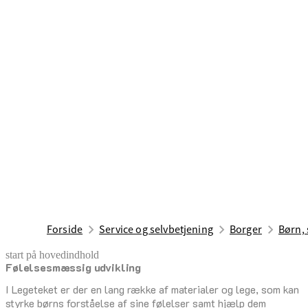
Forside
Service og selvbetjening
Borger
Børn, 
start på hovedindhold
Følelsesmæssig udvikling
senest opdateret 28. januar 2026
I Legeteket er der en lang række af materialer og lege, som kan
styrke børns forståelse af sine følelser samt hjælp dem