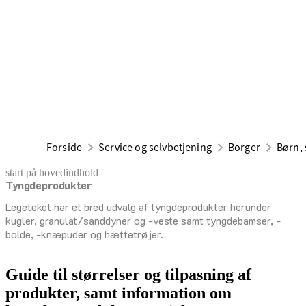
Forside
Service og selvbetjening
Borger
Børn, 
start på hovedindhold
Tyngdeprodukter
senest opdateret 22. april 2026
Legeteket har et bred udvalg af tyngdeprodukter herunder
kugler, granulat/sanddyner og -veste samt tyngdebamser, -
bolde, -knæpuder og hættetrøjer.
Guide til størrelser og tilpasning af
produkter, samt information om