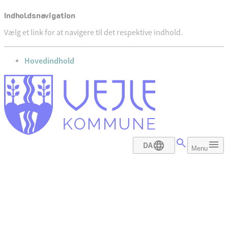
Indholdsnavigation
Vælg et link for at navigere til det respektive indhold.
gå til
Hovedindhold
DA
Menu