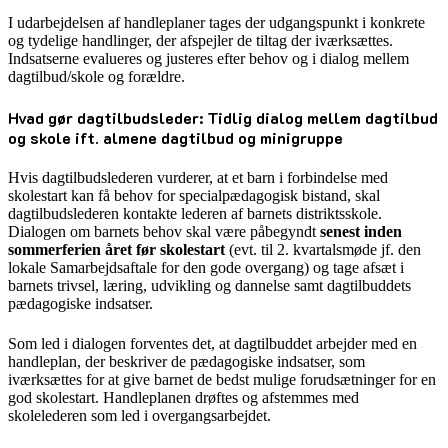
I udarbejdelsen af handleplaner tages der udgangspunkt i konkrete
og tydelige handlinger, der afspejler de tiltag der iværksættes.
Indsatserne evalueres og justeres efter behov og i dialog mellem
dagtilbud/skole og forældre.
Hvad gør dagtilbudsleder: Tidlig dialog mellem dagtilbud
og skole ift. almene dagtilbud og minigruppe
Hvis dagtilbudslederen vurderer, at et barn i forbindelse med
skolestart kan få behov for specialpædagogisk bistand, skal
dagtilbudslederen kontakte lederen af barnets distriktsskole.
Dialogen om barnets behov skal være påbegyndt
senest inden
sommerferien året før skolestart
(evt. til 2. kvartalsmøde jf. den
lokale Samarbejdsaftale for den gode overgang) og tage afsæt i
barnets trivsel, læring, udvikling og dannelse samt dagtilbuddets
pædagogiske indsatser.
Som led i dialogen forventes det, at dagtilbuddet arbejder med en
handleplan, der beskriver de pædagogiske indsatser, som
iværksættes for at give barnet de bedst mulige forudsætninger for en
god skolestart. Handleplanen drøftes og afstemmes med
skolelederen som led i overgangsarbejdet.