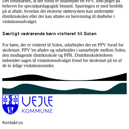
Det forudsættes, at der forud er udarbejdet en PPV, som peger på
behovet for specialpædagogisk bistand. Sparringen er med henblik
på at aftale, hvordan det eksterne støttesystem kan understøtte
distriktsskolen eller der kan aftales en henvisning til drøftelse i
visitationsudvalget.
Særligt vedrørende børn visiteret til Solen
For børn, der er visiteret til Solen, udarbejdes der en PPV forud for
skolestart. PPV’en aftales og udarbejdes i samarbejde mellem Solen,
den modtagende distriktsskole og PPR. Distriktsskolelederen
indsender sagen til visitationsudvalget forud for skolestart på en af
de to årlige visitationsrunder.
Kontakt os