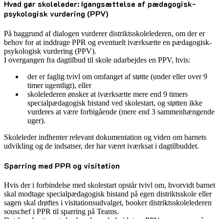
Hvad gør skoleleder: Igangsættelse af pædagogisk-
psykologisk vurdering (PPV)
På baggrund af dialogen vurderer distriktsskolelederen, om der er
behov for at inddrage PPR og eventuelt iværksætte en pædagogisk-
psykologisk vurdering (PPV).
I overgangen fra dagtilbud til skole udarbejdes en PPV, hvis:
der er faglig tvivl om omfanget af støtte (under eller over 9
timer ugentligt), eller
skolelederen ønsker at iværksætte mere end 9 timers
specialpædagogisk bistand ved skolestart, og støtten ikke
vurderes at være forbigående (mere end 3 sammenhængende
uger).
Skoleleder indhenter relevant dokumentation og viden om barnets
udvikling og de indsatser, der har været iværksat i dagtilbuddet.
Sparring med PPR og visitation
Hvis der i forbindelse med skolestart opstår tvivl om, hvorvidt barnet
skal modtage specialpædagogisk bistand på egen distriktsskole eller
sagen skal drøftes i visitationsudvalget, booker distriktsskolelederen
souschef i PPR til sparring på Teams.