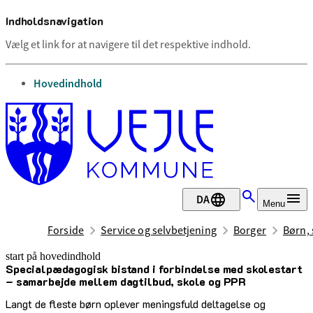
Indholdsnavigation
Vælg et link for at navigere til det respektive indhold.
gå til
Hovedindhold
DA
Menu
Forside
Service og selvbetjening
Borger
Børn, 
start på hovedindhold
Specialpædagogisk bistand i forbindelse med skolestart
senest opdateret 11. marts 2026
– samarbejde mellem dagtilbud, skole og PPR
Langt de fleste børn oplever meningsfuld deltagelse og