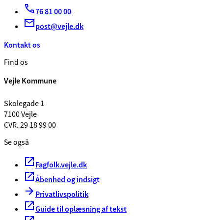
76 81 00 00
post@vejle.dk
Kontakt os
Find os
Vejle Kommune
Skolegade 1
7100 Vejle
CVR. 29 18 99 00
Se også
Fagfolk.vejle.dk
Åbenhed og indsigt
Privatlivspolitik
Guide til oplæsning af tekst