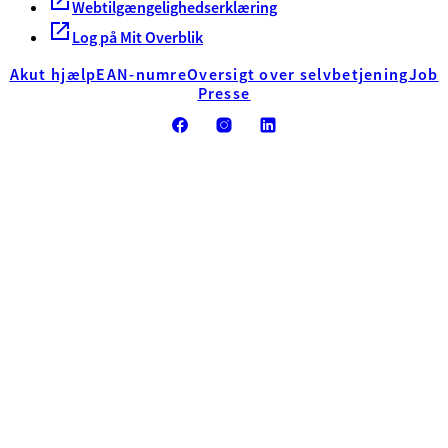
Webtilgængelighedserklæring
Log på Mit Overblik
Akut hjælp
EAN-numre
Oversigt over selvbetjening
Job
Presse