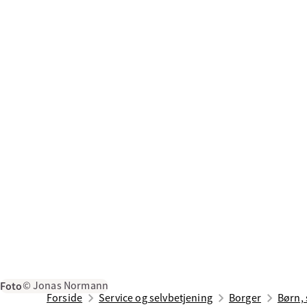
Foto
© Jonas Normann
Forside
Service og selvbetjening
Borger
Børn, 