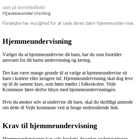
start på hovedindhold
Hjemmeundervisning
senest opdateret 26. juni 2026
Forældre har mulighed for at lade deres børn hjemmeundervise.
Hjemmeundervisning
Vælger du at hjemmeundervise dit barn, har du som forælder
ansvaret for dit barns undervisning og læring.
Der kan være mange grunde til at vælge at hjemmeundervise sit
barn i kortere eller længere tid. Hjemmeundervisning skal dog leve
op til de samme krav, som børn møder i folkeskolen. Vejle
Kommune fører derfor tilsyn med hjemmeundervisningen.
Hvis du ønsker selv at undervise dit barn, skal du skriftligt anmode
om dette til Vejle kommune ved at bruge nedenstående link.
Krav til hjemmeundervisning
Hjemmeunderviseren kan selv beslutte, hvordan undervisningen