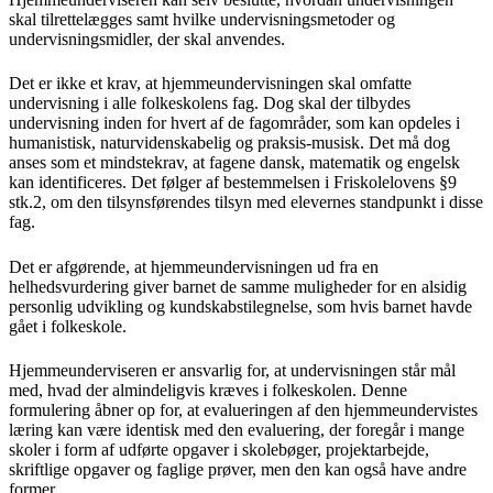
skal tilrettelægges samt hvilke undervisningsmetoder og
undervisningsmidler, der skal anvendes.
Det er ikke et krav, at hjemmeundervisningen skal omfatte
undervisning i alle folkeskolens fag. Dog skal der tilbydes
undervisning inden for hvert af de fagområder, som kan opdeles i
humanistisk, naturvidenskabelig og praksis-musisk. Det må dog
anses som et mindstekrav, at fagene dansk, matematik og engelsk
kan identificeres. Det følger af bestemmelsen i Friskolelovens §9
stk.2, om den tilsynsførendes tilsyn med elevernes standpunkt i disse
fag.
Det er afgørende, at hjemmeundervisningen ud fra en
helhedsvurdering giver barnet de samme muligheder for en alsidig
personlig udvikling og kundskabstilegnelse, som hvis barnet havde
gået i folkeskole.
Hjemmeunderviseren er ansvarlig for, at undervisningen står mål
med, hvad der almindeligvis kræves i folkeskolen. Denne
formulering åbner op for, at evalueringen af den hjemmeundervistes
læring kan være identisk med den evaluering, der foregår i mange
skoler i form af udførte opgaver i skolebøger, projektarbejde,
skriftlige opgaver og faglige prøver, men den kan også have andre
former.