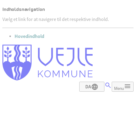
Indholdsnavigation
Vælg et link for at navigere til det respektive indhold.
gå til
Hovedindhold
DA
Menu