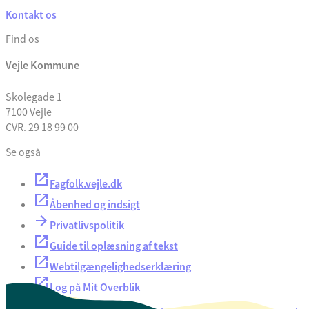
Kontakt os
Find os
Vejle Kommune
Skolegade 1
7100 Vejle
CVR. 29 18 99 00
Se også
Fagfolk.vejle.dk
Åbenhed og indsigt
Privatlivspolitik
Guide til oplæsning af tekst
Webtilgængelighedserklæring
Log på Mit Overblik