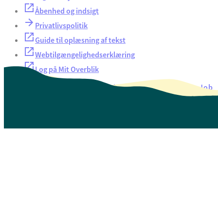
Åbenhed og indsigt
Privatlivspolitik
Guide til oplæsning af tekst
Webtilgængelighedserklæring
Log på Mit Overblik
Akut hjælp
EAN-numre
Oversigt over selvbetjening
Job
Presse