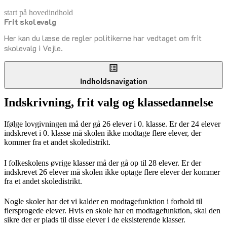
start på hovedindhold
Frit skolevalg
senest opdateret 26. juni 2026
Her kan du læse de regler politikerne har vedtaget om frit
skolevalg i Vejle.
Indholdsnavigation
Indskrivning, frit valg og klassedannelse
Ifølge lovgivningen må der gå 26 elever i 0. klasse. Er der 24 elever
indskrevet i 0. klasse må skolen ikke modtage flere elever, der
kommer fra et andet skoledistrikt.
I folkeskolens øvrige klasser må der gå op til 28 elever. Er der
indskrevet 26 elever må skolen ikke optage flere elever der kommer
fra et andet skoledistrikt.
Nogle skoler har det vi kalder en modtagefunktion i forhold til
flersprogede elever. Hvis en skole har en modtagefunktion, skal den
sikre der er plads til disse elever i de eksisterende klasser.