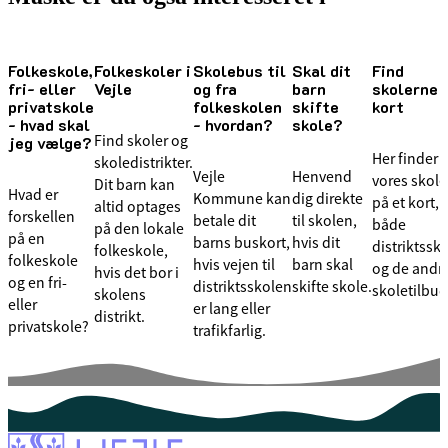
Folkeskole,
Folkeskoler i
Skolebus til
Skal dit
Find
fri- eller
Vejle
og fra
barn
skolerne 
privatskole
folkeskolen
skifte
kort
- hvad skal
- hvordan?
skole?
Find skoler og
jeg vælge?
Her finder 
skoledistrikter.
Vejle
Henvend
vores skole
Dit barn kan
Hvad er
Kommune kan
dig direkte
på et kort,
altid optages
forskellen
betale dit
til skolen,
både
på den lokale
på en
barns buskort,
hvis dit
distriktssk
folkeskole,
folkeskole
hvis vejen til
barn skal
og de andr
hvis det bor i
og en fri-
distriktsskolen
skifte skole.
skoletilbud
skolens
eller
er lang eller
distrikt.
privatskole?
trafikfarlig.