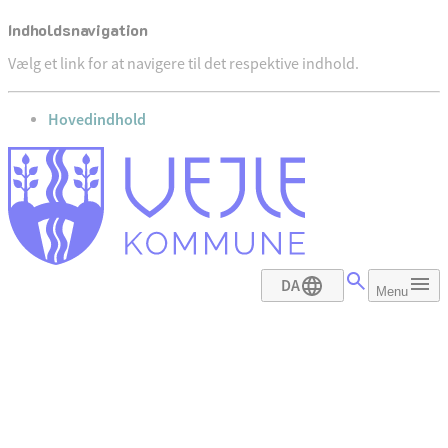
Indholdsnavigation
Vælg et link for at navigere til det respektive indhold.
gå til
Hovedindhold
DA
Menu