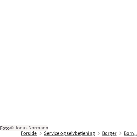
Foto
© Jonas Normann
Forside
Service og selvbetjening
Borger
Børn, 