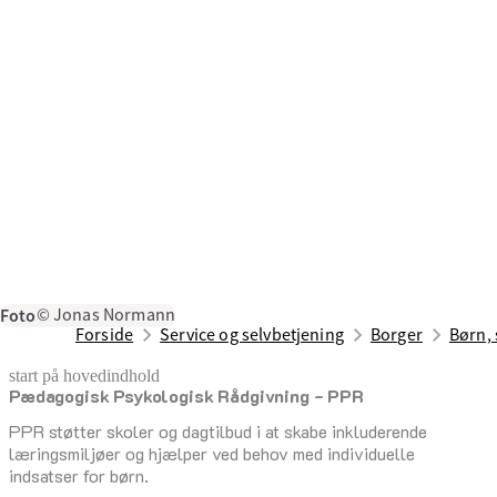
Foto
© Jonas Normann
Forside
Service og selvbetjening
Borger
Børn, 
start på hovedindhold
Pædagogisk Psykologisk Rådgivning - PPR
senest opdateret 26. juni 2026
PPR støtter skoler og dagtilbud i at skabe inkluderende
læringsmiljøer og hjælper ved behov med individuelle
indsatser for børn.