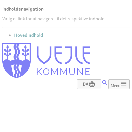
Indholdsnavigation
Vælg et link for at navigere til det respektive indhold.
gå til
Hovedindhold
DA
Menu