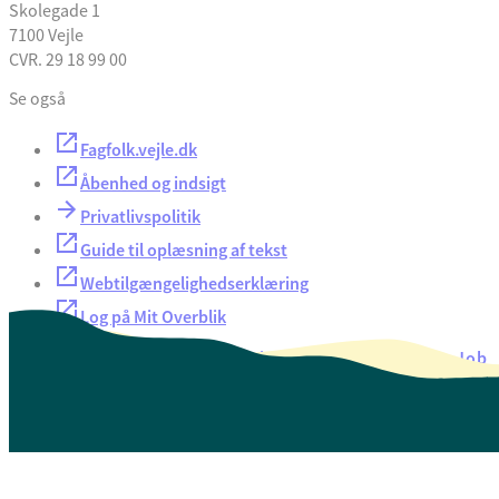
Skolegade 1
7100 Vejle
CVR. 29 18 99 00
Se også
Fagfolk.vejle.dk
Åbenhed og indsigt
Privatlivspolitik
Guide til oplæsning af tekst
Webtilgængelighedserklæring
Log på Mit Overblik
Akut hjælp
EAN-numre
Oversigt over selvbetjening
Job
Presse