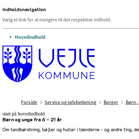
Indholdsnavigation
Vælg et link for at navigere til det respektive indhold.
gå til
Hovedindhold
Forside
Service og selvbetjening
Borger
Børn, 
start på hovedindhold
Børn og unge fra 6 - 21 år
senest opdateret 26. juni 2026
Om tandbørstning, bøjler og huller i tænderne - og andre ting, der