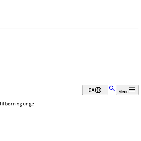
DA
Menu
til børn og unge