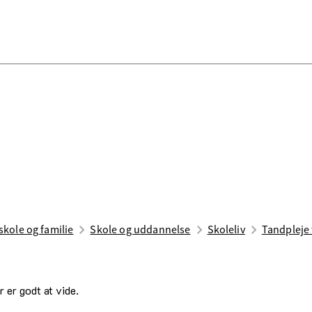
skole og familie
Skole og uddannelse
Skoleliv
Tandpleje 
 er godt at vide.