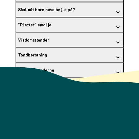
Skal mit barn have bøjle på?
"Plettet" emalje
Visdomstænder
Tandbørstning
Huller i tænderne
Forebyg huller med lakforsegling
Syreskader
Snus og tyggetobak
Hvor ofte skal tænderne tjekkes?