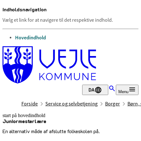
Indholdsnavigation
Vælg et link for at navigere til det respektive indhold.
gå til
Hovedindhold
DA
Menu
Forside
Service og selvbetjening
Borger
Børn, 
start på hovedindhold
Juniormesterlære
senest opdateret 26. juni 2026
En alternativ måde af afslutte folkeskolen på.