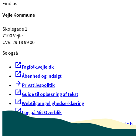
Find os
Vejle Kommune
Skolegade 1
7100 Vejle
CVR. 29 18 99 00
Se også
Fagfolk.vejle.dk
Åbenhed og indsigt
Privatlivspolitik
Guide til oplæsning af tekst
Webtilgængelighedserklæring
Log på Mit Overblik
Akut hjælp
EAN-numre
Oversigt over selvbetjening
Job
Presse