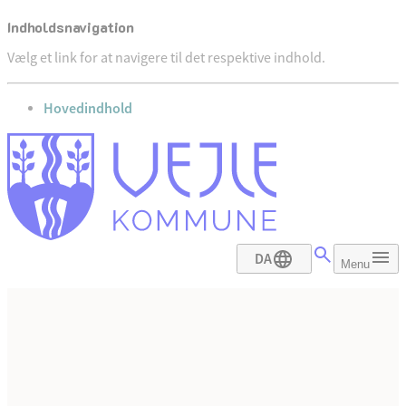
Indholdsnavigation
Vælg et link for at navigere til det respektive indhold.
gå til
Hovedindhold
DA
Menu