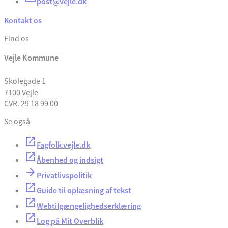
post@vejle.dk
Kontakt os
Find os
Vejle Kommune
Skolegade 1
7100 Vejle
CVR. 29 18 99 00
Se også
Fagfolk.vejle.dk
Åbenhed og indsigt
Privatlivspolitik
Guide til oplæsning af tekst
Webtilgængelighedserklæring
Log på Mit Overblik