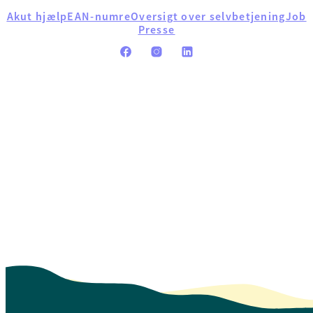
Akut hjælp
EAN-numre
Oversigt over selvbetjening
Job
Presse