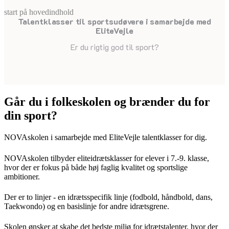
start på hovedindhold
Talentklasser til sportsudøvere i samarbejde med
senest opdateret 26. juni 2026
EliteVejle
Er du rigtig god til sport?
Går du i folkeskolen og brænder du for
din sport?
NOVAskolen i samarbejde med EliteVejle talentklasser for dig.
NOVAskolen tilbyder eliteidrætsklasser for elever i 7.-9. klasse,
hvor der er fokus på både høj faglig kvalitet og sportslige
ambitioner.
Der er to linjer - en idrætsspecifik linje (fodbold, håndbold, dans,
Taekwondo) og en basislinje for andre idrætsgrene.
Skolen ønsker at skabe det bedste miljø for idrætstalenter, hvor der