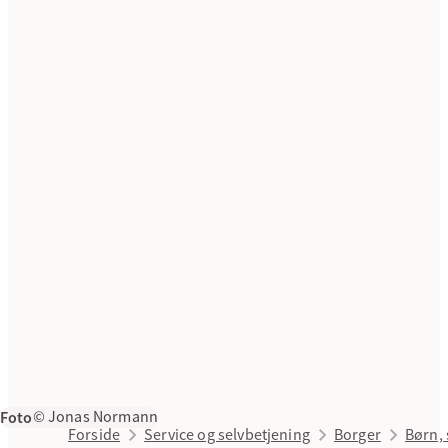
Foto
© Jonas Normann
Forside
Service og selvbetjening
Borger
Børn, 