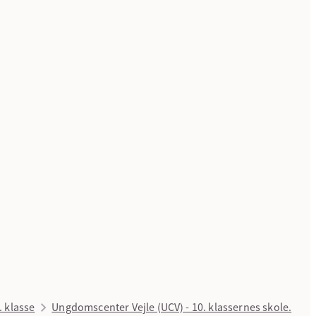
. klasse
Ungdomscenter Vejle (UCV) - 10. klassernes skole.