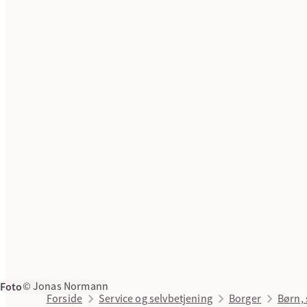
Foto
© Jonas Normann
Forside
Service og selvbetjening
Borger
Børn, 