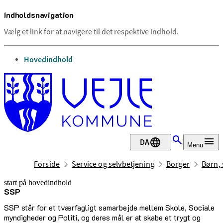
Indholdsnavigation
Vælg et link for at navigere til det respektive indhold.
gå til
Hovedindhold
DA
Menu
Forside
Service og selvbetjening
Borger
Børn, 
start på hovedindhold
SSP
senest opdateret 7. april 2025
SSP står for et tværfagligt samarbejde mellem Skole, Sociale
myndigheder og Politi, og deres mål er at skabe et trygt og