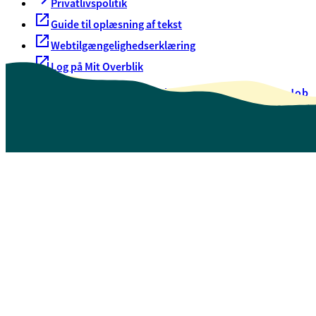
Privatlivspolitik
Guide til oplæsning af tekst
Webtilgængelighedserklæring
Log på Mit Overblik
Akut hjælp
EAN-numre
Oversigt over selvbetjening
Job
Presse