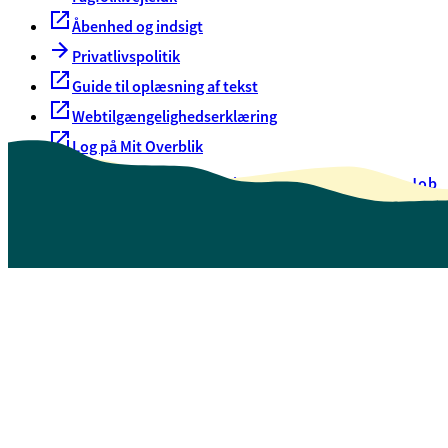
Åbenhed og indsigt
Privatlivspolitik
Guide til oplæsning af tekst
Webtilgængelighedserklæring
Log på Mit Overblik
Akut hjælp
EAN-numre
Oversigt over selvbetjening
Job
Presse