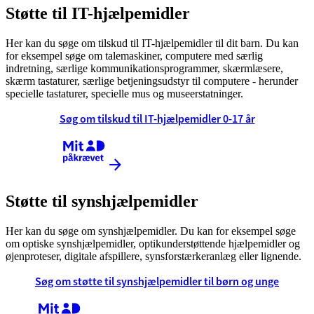
Støtte til IT-hjælpemidler
Her kan du søge om tilskud til IT-hjælpemidler til dit barn. Du kan
for eksempel søge om talemaskiner, computere med særlig
indretning, særlige kommunikationsprogrammer, skærmlæsere,
skærm tastaturer, særlige betjeningsudstyr til computere - herunder
specielle tastaturer, specielle mus og museerstatninger.
Søg om tilskud til IT-hjælpemidler 0-17 år
Kræver MitID
Støtte til synshjælpemidler
Her kan du søge om synshjælpemidler. Du kan for eksempel søge
om optiske synshjælpemidler, optikunderstøttende hjælpemidler og
øjenproteser, digitale afspillere, synsforstærkeranlæg eller lignende.
Søg om støtte til synshjælpemidler til børn og unge