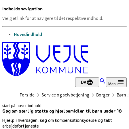
Indholdsnavigation
Vælg et link for at navigere til det respektive indhold.
gå til
Hovedindhold
DA
Menu
Forside
Service og selvbetjening
Borger
Børn, 
start på hovedindhold
Søg om særlig støtte og hjælpemidler til børn under 18
senest opdateret 20. april 2026
Hjælp i hverdagen, søg om kompensationsydelse og tabt
arbejdsfortjeneste