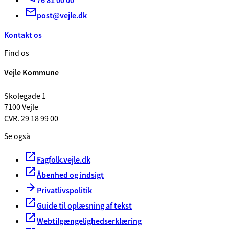
76 81 00 00
post@vejle.dk
Kontakt os
Find os
Vejle Kommune
Skolegade 1
7100 Vejle
CVR. 29 18 99 00
Se også
Fagfolk.vejle.dk
Åbenhed og indsigt
Privatlivspolitik
Guide til oplæsning af tekst
Webtilgængelighedserklæring