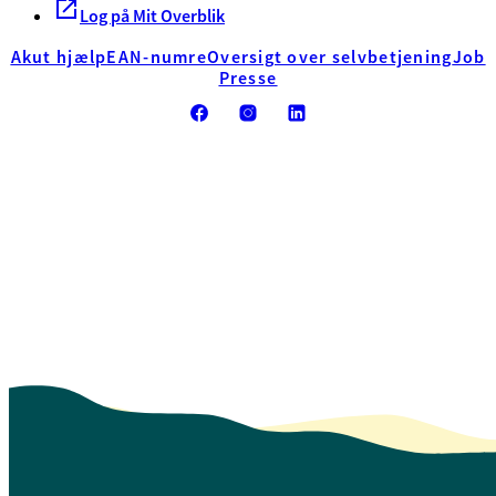
Log på Mit Overblik
Akut hjælp
EAN-numre
Oversigt over selvbetjening
Job
Presse