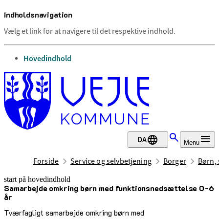
Indholdsnavigation
Vælg et link for at navigere til det respektive indhold.
gå til
Hovedindhold
DA
Menu
Forside
Service og selvbetjening
Borger
Børn, 
start på hovedindhold
Samarbejde omkring børn med funktionsnedsættelse 0-6
senest opdateret 27. marts 2025
år
Tværfagligt samarbejde omkring børn med