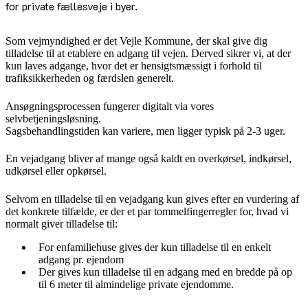
for private fællesveje i byer.
Som vejmyndighed er det Vejle Kommune, der skal give dig
tilladelse til at etablere en adgang til vejen. Derved sikrer vi, at der
kun laves adgange, hvor det er hensigtsmæssigt i forhold til
trafiksikkerheden og færdslen generelt.
Ansøgningsprocessen fungerer digitalt via vores
selvbetjeningsløsning.
Sagsbehandlingstiden kan variere, men ligger typisk på 2-3 uger.
En vejadgang bliver af mange også kaldt en overkørsel, indkørsel,
udkørsel eller opkørsel.
Selvom en tilladelse til en vejadgang kun gives efter en vurdering af
det konkrete tilfælde, er der et par tommelfingerregler for, hvad vi
normalt giver tilladelse til:
For enfamiliehuse gives der kun tilladelse til en enkelt
adgang pr. ejendom
Der gives kun tilladelse til en adgang med en bredde på op
til 6 meter til almindelige private ejendomme.