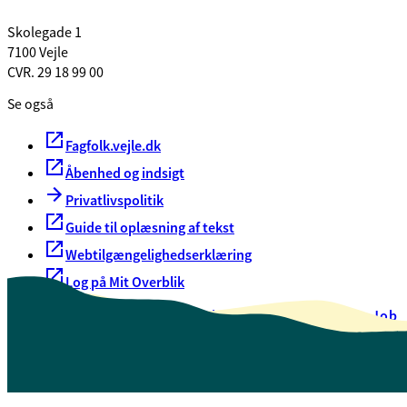
Skolegade 1
7100 Vejle
CVR. 29 18 99 00
Se også
Fagfolk.vejle.dk
Åbenhed og indsigt
Privatlivspolitik
Guide til oplæsning af tekst
Webtilgængelighedserklæring
Log på Mit Overblik
Akut hjælp
EAN-numre
Oversigt over selvbetjening
Job
Presse