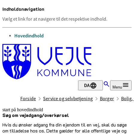
Indholdsnavigation
Vælg et link for at navigere til det respektive indhold.
gå til
Hovedindhold
DA
Menu
Forside
Service og selvbetjening
Borger
Bolig,
start på hovedindhold
Søg om vejadgang/overkørsel
senest opdateret 14. august 2025
Hvis du ønsker adgang fra din ejendom til en vej, skal du søge
om tilladelse hos os. Dette gælder for alle offentlige veje og