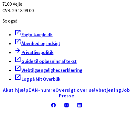
7100 Vejle
CVR. 29 18 99 00
Se også
Fagfolk.vejle.dk
Åbenhed og indsigt
Privatlivspolitik
Guide til oplæsning af tekst
Webtilgængelighedserklæring
Log på Mit Overblik
Akut hjælp
EAN-numre
Oversigt over selvbetjening
Job
Presse