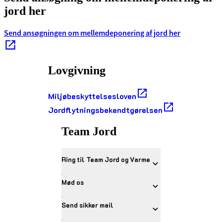
jord her
Send ansøgningen om mellemdeponering af jord her
Lovgivning
Miljøbeskyttelsesloven
Jordflytningsbekendtgørelsen
Team Jord
Ring til Team Jord og Varme
Mød os
Send sikker mail