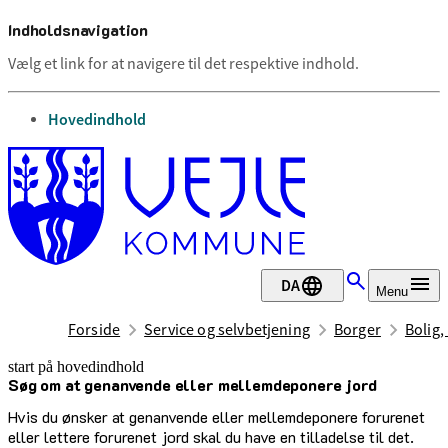
Indholdsnavigation
Vælg et link for at navigere til det respektive indhold.
gå til
Hovedindhold
DA
Menu
Forside
Service og selvbetjening
Borger
Bolig,
start på hovedindhold
Søg om at genanvende eller mellemdeponere jord
senest opdateret 8. november 2024
Hvis du ønsker at genanvende eller mellemdeponere forurenet
eller lettere forurenet jord skal du have en tilladelse til det.