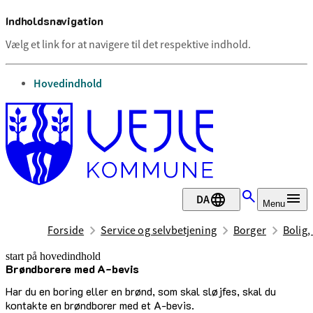
Indholdsnavigation
Vælg et link for at navigere til det respektive indhold.
gå til
Hovedindhold
DA
Menu
Forside
Service og selvbetjening
Borger
Bolig,
start på hovedindhold
Brøndborere med A-bevis
senest opdateret 23. marts 2026
Har du en boring eller en brønd, som skal sløjfes, skal du
kontakte en brøndborer med et A-bevis.