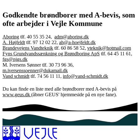
Godkendte brøndborer med A-bevis, som
ofte arbejder i Vejle Kommune
Aboring
tlf. 40 55 35 24,
adm@aboring.dk
A. Højfeldt
tlf. 97 12 02 22,
ah@a-hoejfeldt.dk
Brandevejens Vandteknik
tlf. 60 86 58 52,
vteknik@hotmail.com
Fyns Grundvandssænkning og Brøndboring ApS
tlf. 64 45 11 61,
fgs@njgs.dk
M. Iversens Sønner tlf. 30 73 96 36,
m.iversenssoenner@dukamail.dk
Vand schmidt
tlf. 74 56 11 11,
info@vand-schmidt.dk
Du kan finde en liste med alle brøndborer med A-bevis på
www.geus.dk
(åbner GEUS' hjemmeside på en nye fane).