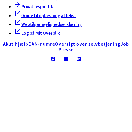
Privatlivspolitik
Guide til oplæsning af tekst
Webtilgængelighedserklæring
Log på Mit Overblik
Akut hjælp
EAN-numre
Oversigt over selvbetjening
Job
Presse