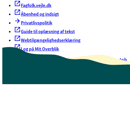
Fagfolk.vejle.dk
Åbenhed og indsigt
Privatlivspolitik
Guide til oplæsning af tekst
Webtilgængelighedserklæring
Log på Mit Overblik
Akut hjælp
EAN-numre
Oversigt over selvbetjening
Job
Presse