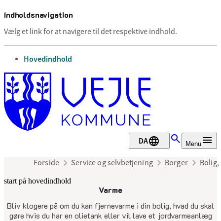
Indholdsnavigation
Vælg et link for at navigere til det respektive indhold.
gå til
Hovedindhold
DA
Menu
Forside
Service og selvbetjening
Borger
Bolig,
start på hovedindhold
Varme
senest opdateret 7. maj 2025
Bliv klogere på om du kan fjernevarme i din bolig, hvad du skal
gøre hvis du har en olietank eller vil lave et jordvarmeanlæg