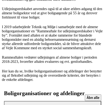
Udlejningsredskabet anvendes også til at sikre ældres adgang til den
almene boligsektor ved at give boligsøgende på 55 år og derover
fortrinsret til visse boliger.
I 2019 udarbejdede Teknik og Miljø i samarbejde med de almene
boligorganisationer en ”Rammeaftale for udlejningsredskaber i Vejle
by”. Formålet med aftalen er at skabe rammerne for blandede
boligområder med en alsidig beboersammensætning og dernæst
styrke allerede udfordrede boligområder, så de bliver attraktive dele
af Vejle Kommune med en styrket social sammenhængskraft.
Rammeaftalen vedrører udlejningen af almene boliger i perioden
2018-2023, hvorefter aftalen evalueres og evt. genforhandles.
Her kan du se, hvilke boligorganisationer og afdelinger der benytter
sig af fleksibel udlejning og de overordnede kriterier, der benyttes i
de enkelte afdelinger.
Boligorganisationer og afdelinger
Åbn alle