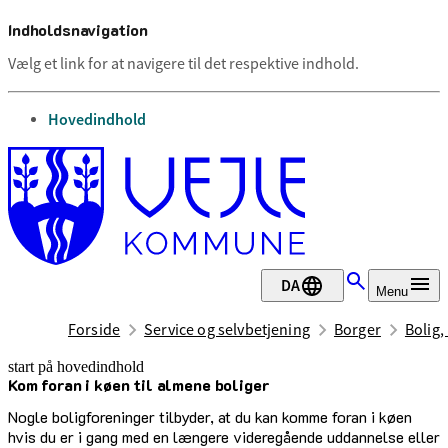
Indholdsnavigation
Vælg et link for at navigere til det respektive indhold.
gå til
Hovedindhold
DA
Menu
Forside
Service og selvbetjening
Borger
Bolig,
start på hovedindhold
Kom foran i køen til almene boliger
senest opdateret 23. januar 2025
Nogle boligforeninger tilbyder, at du kan komme foran i køen
hvis du er i gang med en længere videregående uddannelse eller