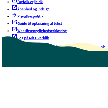
Fagfolk.vejle.dk
Åbenhed og indsigt
Privatlivspolitik
Guide til oplæsning af tekst
Webtilgængelighedserklæring
Log på Mit Overblik
Akut hjælp
EAN-numre
Oversigt over selvbetjening
Job
Presse