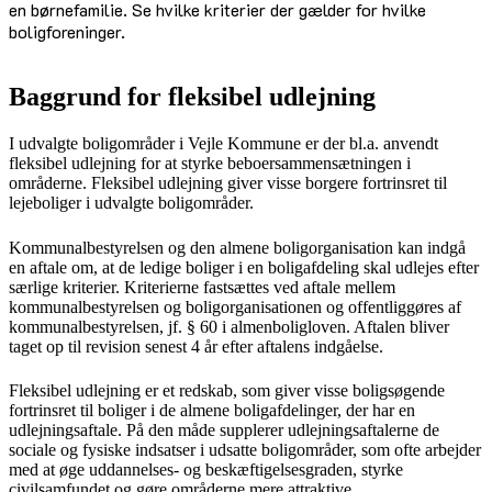
en børnefamilie. Se hvilke kriterier der gælder for hvilke
boligforeninger.
Baggrund for fleksibel udlejning
I udvalgte boligområder i Vejle Kommune er der bl.a. anvendt
fleksibel udlejning for at styrke beboersammensætningen i
områderne. Fleksibel udlejning giver visse borgere fortrinsret til
lejeboliger i udvalgte boligområder.
Kommunalbestyrelsen og den almene boligorganisation kan indgå
en aftale om, at de ledige boliger i en boligafdeling skal udlejes efter
særlige kriterier. Kriterierne fastsættes ved aftale mellem
kommunalbestyrelsen og boligorganisationen og offentliggøres af
kommunalbestyrelsen, jf. § 60 i almenboligloven. Aftalen bliver
taget op til revision senest 4 år efter aftalens indgåelse.
Fleksibel udlejning er et redskab, som giver visse boligsøgende
fortrinsret til boliger i de almene boligafdelinger, der har en
udlejningsaftale. På den måde supplerer udlejningsaftalerne de
sociale og fysiske indsatser i udsatte boligområder, som ofte arbejder
med at øge uddannelses- og beskæftigelsesgraden, styrke
civilsamfundet og gøre områderne mere attraktive.